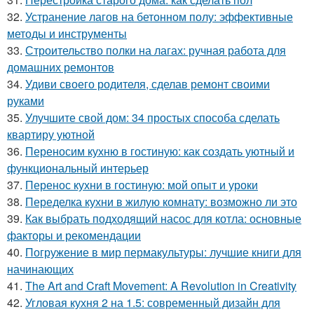
32.
Устранение лагов на бетонном полу: эффективные
методы и инструменты
33.
Строительство полки на лагах: ручная работа для
домашних ремонтов
34.
Удиви своего родителя, сделав ремонт своими
руками
35.
Улучшите свой дом: 34 простых способа сделать
квартиру уютной
36.
Переносим кухню в гостиную: как создать уютный и
функциональный интерьер
37.
Перенос кухни в гостиную: мой опыт и уроки
38.
Переделка кухни в жилую комнату: возможно ли это
39.
Как выбрать подходящий насос для котла: основные
факторы и рекомендации
40.
Погружение в мир пермакультуры: лучшие книги для
начинающих
41.
The Art and Craft Movement: A Revolution in Creativity
42.
Угловая кухня 2 на 1.5: современный дизайн для