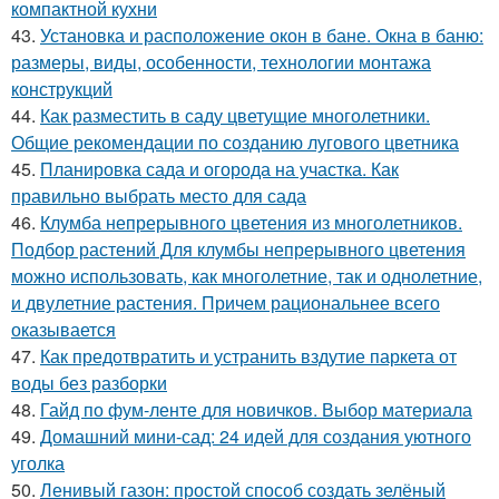
компактной кухни
43.
Установка и расположение окон в бане. Окна в баню:
размеры, виды, особенности, технологии монтажа
конструкций
44.
Как разместить в саду цветущие многолетники.
Общие рекомендации по созданию лугового цветника
45.
Планировка сада и огорода на участка. Как
правильно выбрать место для сада
46.
Клумба непрерывного цветения из многолетников.
Подбор растений Для клумбы непрерывного цветения
можно использовать, как многолетние, так и однолетние,
и двулетние растения. Причем рациональнее всего
оказывается
47.
Как предотвратить и устранить вздутие паркета от
воды без разборки
48.
Гайд по фум-ленте для новичков. Выбор материала
49.
Домашний мини-сад: 24 идей для создания уютного
уголка
50.
Ленивый газон: простой способ создать зелёный