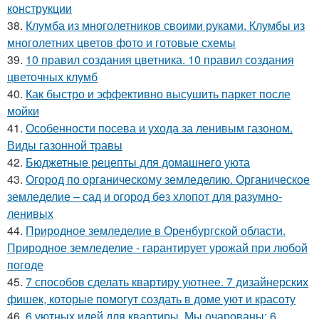
конструкции
38.
Клумба из многолетников своими руками. Клумбы из
многолетних цветов фото и готовые схемы
39.
10 правил создания цветника. 10 правил создания
цветочных клумб
40.
Как быстро и эффективно высушить паркет после
мойки
41.
Особенности посева и ухода за ленивым газоном.
Виды газонной травы
42.
Бюджетные рецепты для домашнего уюта
43.
Огород по органическому земледелию. Органическое
земледелие – сад и огород без хлопот для разумно-
ленивых
44.
Природное земледелие в Оренбургской области.
Природное земледелие - гарантирует урожай при любой
погоде
45.
7 способов сделать квартиру уютнее. 7 дизайнерских
фишек, которые помогут создать в доме уют и красоту
46.
6 уютных идей для квартиры. Мы очарованы: 6