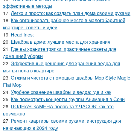
эффективные методы
17.
Легко и просто: как создать план дома своими руками
18.
Как организовать рабочее место в малогабаритной
квартире: советы и идеи
19.
Headlines:
20.
Швабра в доме: лучшие места для хранения
21.
Где вы храните тряпки: практичные советы для
домашней уборки
22.
Эффективные решения для хранения ведра для
мытья пола в квартире
23.
Отжим и чистота с помощью швабры Mop Style Magic
Flat Mop
24.
Удобное хранение швабры и ведра: где и как
25.
Как посмотреть концерты группы Анимация в Сочи
26.
ПОЛНАЯ ЗАМЕНА полов за 7 ЧАСОВ: как это
возможно
27.
Ремонт квартиры своими руками: инструкция для
начинающих в 2024 году