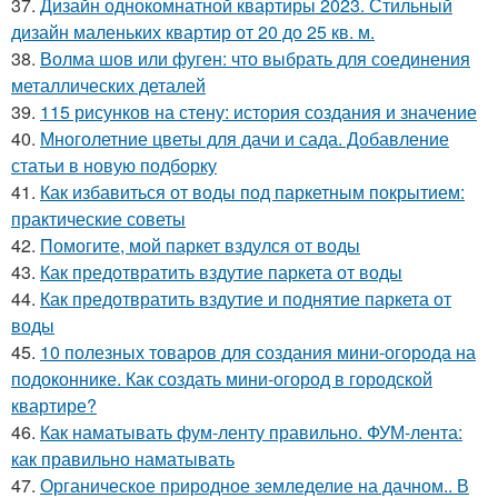
37.
Дизайн однокомнатной квартиры 2023. Стильный
дизайн маленьких квартир от 20 до 25 кв. м.
38.
Волма шов или фуген: что выбрать для соединения
металлических деталей
39.
115 рисунков на стену: история создания и значение
40.
Многолетние цветы для дачи и сада. Добавление
статьи в новую подборку
41.
Как избавиться от воды под паркетным покрытием:
практические советы
42.
Помогите, мой паркет вздулся от воды
43.
Как предотвратить вздутие паркета от воды
44.
Как предотвратить вздутие и поднятие паркета от
воды
45.
10 полезных товаров для создания мини-огорода на
подоконнике. Как создать мини-огород в городской
квартире?
46.
Как наматывать фум-ленту правильно. ФУМ-лента:
как правильно наматывать
47.
Органическое природное земледелие на дачном.. В