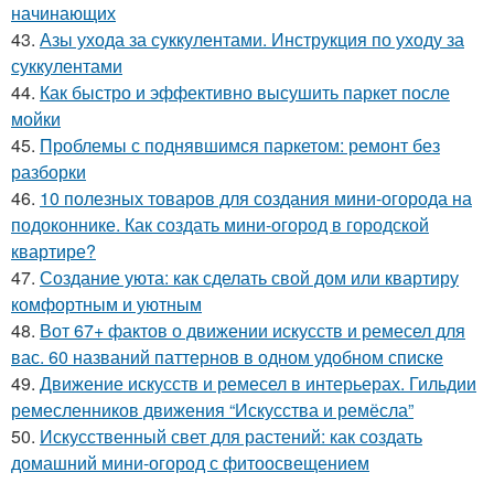
начинающих
43.
Азы ухода за суккулентами. Инструкция по уходу за
суккулентами
44.
Как быстро и эффективно высушить паркет после
мойки
45.
Проблемы с поднявшимся паркетом: ремонт без
разборки
46.
10 полезных товаров для создания мини-огорода на
подоконнике. Как создать мини-огород в городской
квартире?
47.
Создание уюта: как сделать свой дом или квартиру
комфортным и уютным
48.
Вот 67+ фактов о движении искусств и ремесел для
вас. 60 названий паттернов в одном удобном списке
49.
Движение искусств и ремесел в интерьерах. Гильдии
ремесленников движения “Искусства и ремёсла”
50.
Искусственный свет для растений: как создать
домашний мини-огород с фитоосвещением