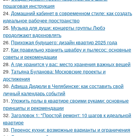
пошаговая инструкция
24.
Домашний кабинет в современном стиле: как создать
идеальное рабочее пространство
25.
Музыка для души: концерты группы Любэ
продолжают вдохновлять
26.
Прихожая будущего: дизайн квартир 2025 года
27.
Как правильно хранить швабру и пылесос: основные
советы и рекомендации
28.
А где хранится у вас: место хранения важных вещей
29.
Татьяна Буланова: Московские проекты и
достижения
30.
Афиша Дидюли в Челябинске: как составить свой
личный календарь событий
31.
Уложить полы в квартире своими руками: основные
принципы и рекомендации
32.
Заголовок 1: "Простой ремонт: 10 шагов к идеальной
квартире
33.
Перенос кухни: возможные варианты и ограничения