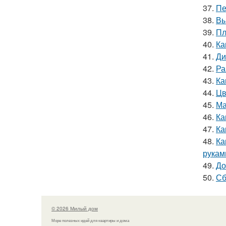
37.
Пе
38.
Вы
39.
Пл
40.
Ка
41.
Ди
42.
Ра
43.
Ка
44.
Цв
45.
Ма
46.
Ка
47.
Ка
48.
Ка
рукам
49.
До
50.
Сб
© 2026 Милый дом
Море полезных идей для квартиры и дома