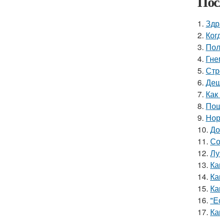
Пос
1.
Здр
2.
Ког
3.
Пол
4.
Гне
5.
Стр
6.
Деш
7.
Как
8.
Пош
9.
Нор
10.
До
11.
Со
12.
Лу
13.
Ка
14.
Ка
15.
Ка
16.
"Е
17.
Ка