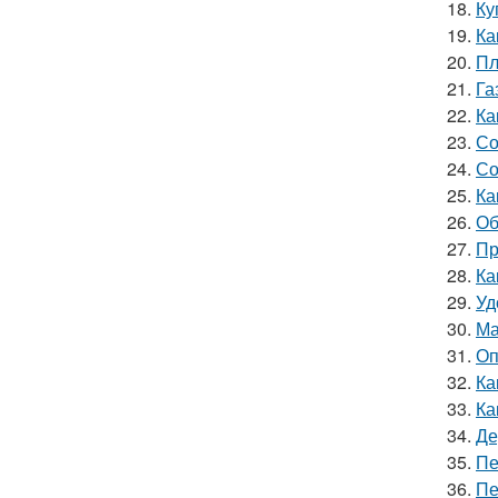
18.
Ку
19.
Ка
20.
Пл
21.
Га
22.
Ка
23.
Со
24.
Со
25.
Ка
26.
Об
27.
Пр
28.
Ка
29.
Уд
30.
Ма
31.
Оп
32.
Ка
33.
Ка
34.
Де
35.
Пе
36.
Пе