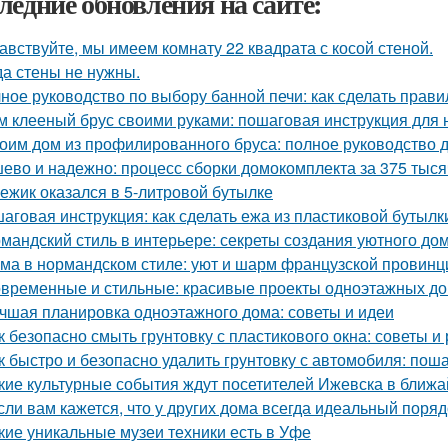
ледние обновления на сайте:
авствуйте, мы имеем комнату 22 квадрата с косой стеной.
да стены не нужны.
ное руководство по выбору банной печи: как сделать прав
м клееный брус своими руками: пошаговая инструкция для
оим дом из профилированного бруса: полное руководство
ево и надежно: процесс сборки домокомплекта за 375 тысяч
 ежик оказался в 5-литровой бутылке
аговая инструкция: как сделать ежа из пластиковой бутылк
мандский стиль в интерьере: секреты создания уютного до
ма в нормандском стиле: уют и шарм французской провинц
временные и стильные: красивые проекты одноэтажных д
чшая планировка одноэтажного дома: советы и идеи
к безопасно смыть грунтовку с пластикового окна: советы 
к быстро и безопасно удалить грунтовку с автомобиля: пош
кие культурные события ждут посетителей Ижевска в ближ
сли вам кажется, что у других дома всегда идеальный порядо
кие уникальные музеи техники есть в Уфе