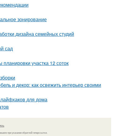
рекомендации
мальное зонирование
аботки дизайна семейных студий
ый сад
 планировки участка 12 соток
азборки
бель и декор: как освежить интерьер своими
 лайфхаков для дома
атов
язь
решено при указании обратной гиперссылки.