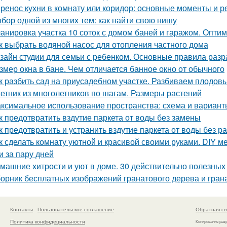
ренос кухни в комнату или коридор: основные моменты и 
бор одной из многих тем: как найти свою нишу
анировка участка 10 соток с домом баней и гаражом. Опти
к выбрать водяной насос для отопления частного дома
зайн студии для семьи с ребенком. Основные правила разр
змер окна в бане. Чем отличается банное окно от обычного
к разбить сад на приусадебном участке. Разбиваем плодов
етник из многолетников по шагам. Размеры растений
ксимальное использование пространства: схема и варианты
к предотвратить вздутие паркета от воды без замены
к предотвратить и устранить вздутие паркета от воды без р
к сделать комнату уютной и красивой своими руками. DIY ме
и за пару дней
машние хитрости и уют в доме. 30 действительно полезных
орник бесплатных изображений гранатового дерева и гран
Контакты
Пользовательское соглашение
Обратная св
Политика конфидециальности
Копирование раз