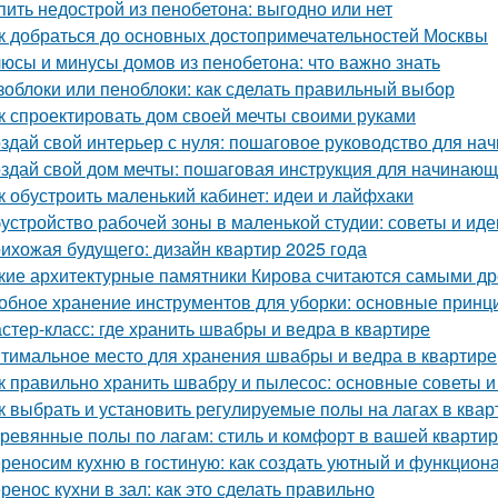
пить недострой из пенобетона: выгодно или нет
к добраться до основных достопримечательностей Москвы
юсы и минусы домов из пенобетона: что важно знать
зоблоки или пеноблоки: как сделать правильный выбор
к спроектировать дом своей мечты своими руками
здай свой интерьер с нуля: пошаговое руководство для н
здай свой дом мечты: пошаговая инструкция для начинаю
к обустроить маленький кабинет: идеи и лайфхаки
устройство рабочей зоны в маленькой студии: советы и иде
ихожая будущего: дизайн квартир 2025 года
кие архитектурные памятники Кирова считаются самыми д
обное хранение инструментов для уборки: основные принц
стер-класс: где хранить швабры и ведра в квартире
тимальное место для хранения швабры и ведра в квартире
к правильно хранить швабру и пылесос: основные советы 
к выбрать и установить регулируемые полы на лагах в квар
ревянные полы по лагам: стиль и комфорт в вашей кварти
реносим кухню в гостиную: как создать уютный и функцион
ренос кухни в зал: как это сделать правильно