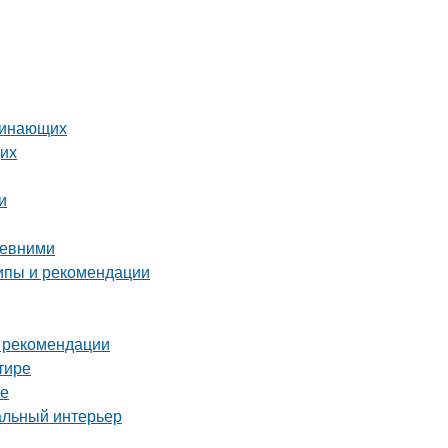
ачинающих
щих
и
ревними
ипы и рекомендации
и рекомендации
тире
ре
альный интерьер