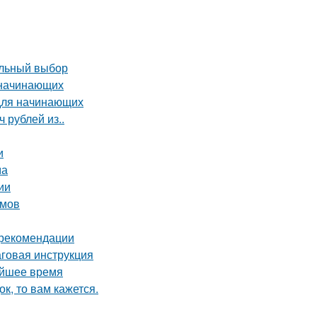
ильный выбор
 начинающих
 для начинающих
 рублей из..
и
ма
ии
омов
и рекомендации
аговая инструкция
айшее время
к, то вам кажется.