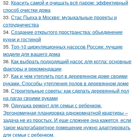
32.
Красить самой и очищать всё паром: эффективный
способ очистки дома
33.
Стас Пьеха в Москве: музыкальные проекты и
сотрудничества
34.
Создание открытого пространства: объединение
кухни и гостиной
35.
Топ-10 циркуляционных насосов России: лучшие
модели для вашего дома
36.
Как выбрать подходящий насос для котла: основные
факторы и рекомендации
37.
Как и чем утеплить пол в деревянном доме своими
руками. Способы утепления полов в деревянном доме
38.
Строительные советы: как сделать деревянный пол
на лагах своими руками
39.
Однушка ремонт для семьи с ребенком.
Эргономичная планировка однокомнатной квартиры –
задача не из простых. И еще сложнее она кажется, если
такое малогабаритное помещение нужно адаптировать
для семьи с ребенком.