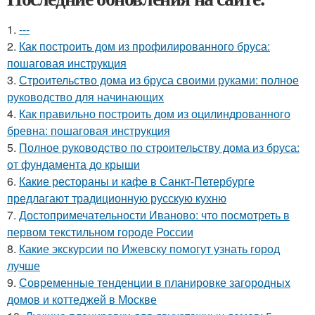
1.
---
2.
Как построить дом из профилированного бруса:
пошаговая инструкция
3.
Строительство дома из бруса своими руками: полное
руководство для начинающих
4.
Как правильно построить дом из оцилиндрованного
бревна: пошаговая инструкция
5.
Полное руководство по строительству дома из бруса:
от фундамента до крыши
6.
Какие рестораны и кафе в Санкт-Петербурге
предлагают традиционную русскую кухню
7.
Достопримечательности Иваново: что посмотреть в
первом текстильном городе России
8.
Какие экскурсии по Ижевску помогут узнать город
лучше
9.
Современные тенденции в планировке загородных
домов и коттеджей в Москве