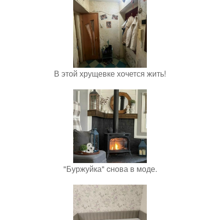
В этой хрущевке хочется жить!
"Буржуйка" cнова в моде.