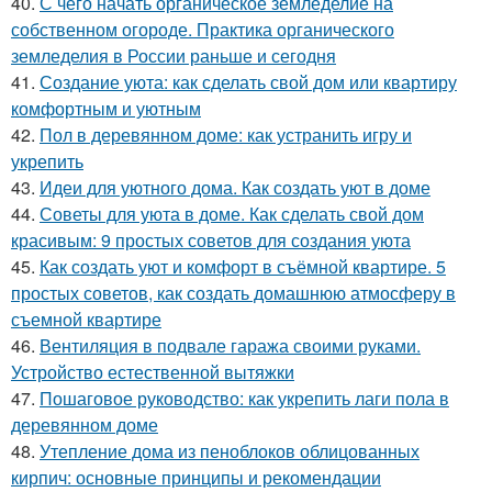
40.
С чего начать органическое земледелие на
собственном огороде. Практика органического
земледелия в России раньше и сегодня
41.
Создание уюта: как сделать свой дом или квартиру
комфортным и уютным
42.
Пол в деревянном доме: как устранить игру и
укрепить
43.
Идеи для уютного дома. Как создать уют в доме
44.
Советы для уюта в доме. Как сделать свой дом
красивым: 9 простых советов для создания уюта
45.
Как создать уют и комфорт в съёмной квартире. 5
простых советов, как создать домашнюю атмосферу в
съемной квартире
46.
Вентиляция в подвале гаража своими руками.
Устройство естественной вытяжки
47.
Пошаговое руководство: как укрепить лаги пола в
деревянном доме
48.
Утепление дома из пеноблоков облицованных
кирпич: основные принципы и рекомендации