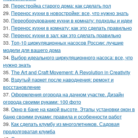
28.
Перестройка старого дома: как сделать пол
29.
Перенос кухни в новостройке: все, что нужно знать
30.
Переоборудование кухни в комнату: подходы и идеи
31.
Перенос кухни в комнату: как это сделать правильно
32.
Перенос кухни в зал: как это сделать правильно
33.
Топ-10 циркуляционных насосов России: лучшие
модели для вашего дома
34.
Выбор идеального циркуляционного насоса: все, что
нужно знать
35.
The Art and Craft Movement: A Revolution in Creativity
36.
Вздутый паркет после наводнения: ремонт и
восстановление
37.
Оформления огорода на дачном участке. Дизайн
огорода своими руками: 100 фото
38.
Окно в бане на какой высоте. Этапы установки окон в
баню своими руками: правила и особенности работ
39.
Как сделать клумбу из многолетников. Садовая
продолговатая клумба