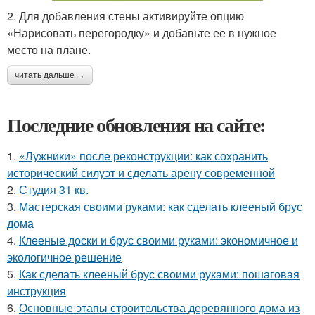
2. Для добавления стены активируйте опцию
«Нарисовать перегородку» и добавьте ее в нужное
место на плане.
читать дальше →
Последние обновления на сайте:
1.
«Лужники» после реконструкции: как сохранить
исторический силуэт и сделать арену современной
2.
Студия 31 кв.
3.
Мастерская своими руками: как сделать клееный брус
дома
4.
Клееные доски и брус своими руками: экономичное и
экологичное решение
5.
Как сделать клееный брус своими руками: пошаговая
инструкция
6.
Основные этапы строительства деревянного дома из