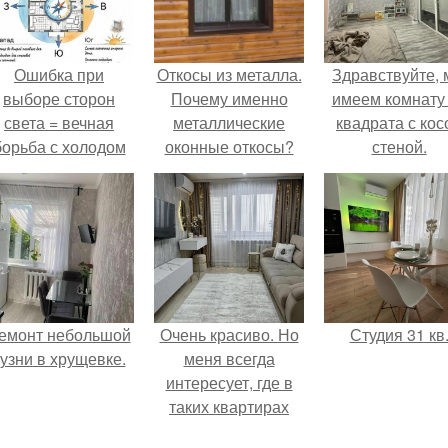
Ошибка при
Откосы из металла.
Здравствуйте,
выборе сторон
Почему именно
имеем комнату
света = вечная
металлические
квадрата с кос
борьба с холодом
оконные откосы?
стеной.
или светом.
емонт небольшой
Очень красиво. Но
Студия 31 кв
кузни в хрущевке.
меня всегда
интересует, где в
таких квартирах
хранится куча