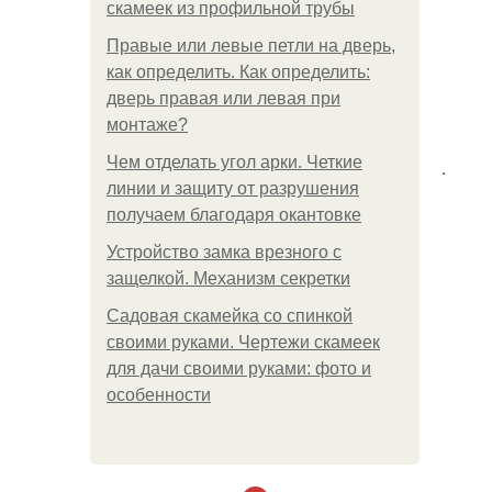
скамеек из профильной трубы
Правые или левые петли на дверь,
как определить. Как определить:
дверь правая или левая при
монтаже?
Чем отделать угол арки. Четкие
.
линии и защиту от разрушения
получаем благодаря окантовке
Устройство замка врезного с
защелкой. Механизм секретки
Садовая скамейка со спинкой
своими руками. Чертежи скамеек
для дачи своими руками: фото и
особенности