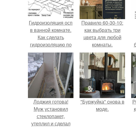
Гидроизоляция осп
Правило 60-30-10:
в ванной комнате.
как выбрать три
Как сделать
цвета для любой
гидроизоляцию по
комнаты.
листам OSB
Лоджия готова!
"Буржуйка" cнова в
Р
Муж установил
моде.
стеклопакет,
утеплил и сделал
теплый пол для