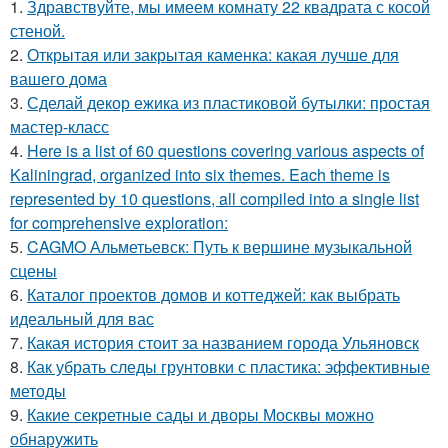
1.
Здравствуйте, мы имеем комнату 22 квадрата с косой
стеной.
2.
Открытая или закрытая каменка: какая лучше для
вашего дома
3.
Сделай декор ежика из пластиковой бутылки: простая
мастер-класс
4.
Here is a list of 60 questions covering various aspects of
Kaliningrad, organized into six themes. Each theme is
represented by 10 questions, all compiled into a single list
for comprehensive exploration:
5.
CAGMO Альметьевск: Путь к вершине музыкальной
сцены
6.
Каталог проектов домов и коттеджей: как выбрать
идеальный для вас
7.
Какая история стоит за названием города Ульяновск
8.
Как убрать следы грунтовки с пластика: эффективные
методы
9.
Какие секретные сады и дворы Москвы можно
обнаружить