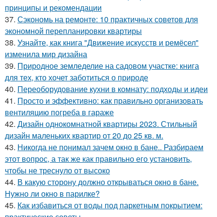
принципы и рекомендации
37.
Сэкономь на ремонте: 10 практичных советов для
экономной перепланировки квартиры
38.
Узнайте, как книга "Движение искусств и ремёсел"
изменила мир дизайна
39.
Природное земледелие на садовом участке: книга
для тех, кто хочет заботиться о природе
40.
Переоборудование кухни в комнату: подходы и идеи
41.
Просто и эффективно: как правильно организовать
вентиляцию погреба в гараже
42.
Дизайн однокомнатной квартиры 2023. Стильный
дизайн маленьких квартир от 20 до 25 кв. м.
43.
Никогда не понимал зачем окно в бане.. Разбираем
этот вопрос, а так же как правильно его установить,
чтобы не треснуло от высоко
44.
В какую сторону должно открываться окно в бане.
Нужно ли окно в парилке?
45.
Как избавиться от воды под паркетным покрытием:
практические советы