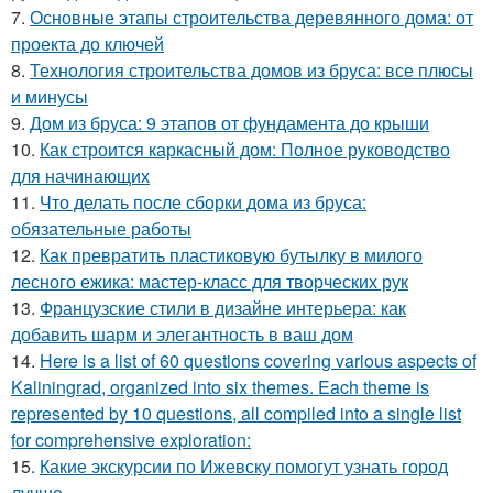
7.
Основные этапы строительства деревянного дома: от
проекта до ключей
8.
Технология строительства домов из бруса: все плюсы
и минусы
9.
Дом из бруса: 9 этапов от фундамента до крыши
10.
Как строится каркасный дом: Полное руководство
для начинающих
11.
Что делать после сборки дома из бруса:
обязательные работы
12.
Как превратить пластиковую бутылку в милого
лесного ежика: мастер-класс для творческих рук
13.
Французские стили в дизайне интерьера: как
добавить шарм и элегантность в ваш дом
14.
Here is a list of 60 questions covering various aspects of
Kaliningrad, organized into six themes. Each theme is
represented by 10 questions, all compiled into a single list
for comprehensive exploration:
15.
Какие экскурсии по Ижевску помогут узнать город
лучше