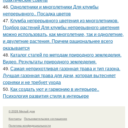
46.
Однолетники и многолетники Для клумбы
непрерывного.. Посадка цветов
47.
Клумба непрерывного цветения из многолетников.
Подбор растений Для клумбы непрерывного цветения
можно использовать, как многолетние, так и однолетние,
и двулетние растения. Причем рациональнее всего
оказывается
48.
Каталог статей по методам природного земледелия.
Видео. Результаты природного земледелия.
49.
Самая неприхотливая газонная трава и тип газона.
Лучшая газонная трава для дачи, которая вытесняет
сорняки и не требует ухода
50.
Как создать уют и гармонию в интерьере..
Психология развития стиля в интерьере
© 2026 Милый дом
Контакты
Пользовательское соглашение
Политика конфидециальности