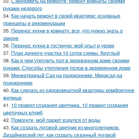
33.
Сэкономить на ремонте: ремонт комнаты своими
руками недорого
34.
Как начать ремонт в своей квартире: основные
принципы и рекомендации
35.
Перенос кухни в комнату: все, что нужно знать о
законе
36.
Перенос кухни в гостиную: мой опыт и уроки
37.
План дачного участка 10 соток схемы. Круглый
38.
Как и чем утеплить пол в деревянном доме своими
руками. Способы утепления полов в деревянном доме
39.
Миниатюрный Сад на подоконнике. Минисад на
подоконнике
40.
Как сделать из однокомнатной квартиры комфортное
жилище
41.
10 правил создания цветника. 10 правил создания
цветочных клумб
42.
Помогите, мой паркет вздулся от воды
43.
Как создать луговой цветник из многолетников.
Дизайнерский луг: как создать сезонный луговой