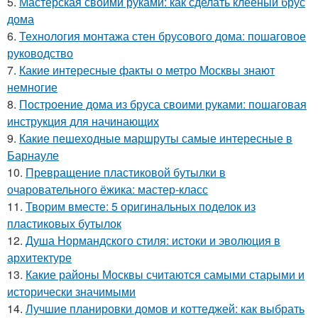
5.
Мастерская своими руками: как сделать клееный брус
дома
6.
Технология монтажа стен брусового дома: пошаговое
руководство
7.
Какие интересные факты о метро Москвы знают
немногие
8.
Построение дома из бруса своими руками: пошаговая
инструкция для начинающих
9.
Какие пешеходные маршруты самые интересные в
Барнауле
10.
Превращение пластиковой бутылки в
очаровательного ёжика: мастер-класс
11.
Творим вместе: 5 оригинальных поделок из
пластиковых бутылок
12.
Душа Нормандского стиля: истоки и эволюция в
архитектуре
13.
Какие районы Москвы считаются самыми старыми и
исторически значимыми
14.
Лучшие планировки домов и коттеджей: как выбрать