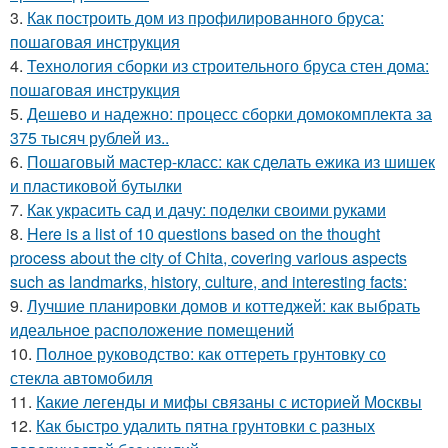
3.
Как построить дом из профилированного бруса:
пошаговая инструкция
4.
Технология сборки из строительного бруса стен дома:
пошаговая инструкция
5.
Дешево и надежно: процесс сборки домокомплекта за
375 тысяч рублей из..
6.
Пошаговый мастер-класс: как сделать ежика из шишек
и пластиковой бутылки
7.
Как украсить сад и дачу: поделки своими руками
8.
Here is a list of 10 questions based on the thought
process about the city of Chita, covering various aspects
such as landmarks, history, culture, and interesting facts:
9.
Лучшие планировки домов и коттеджей: как выбрать
идеальное расположение помещений
10.
Полное руководство: как оттереть грунтовку со
стекла автомобиля
11.
Какие легенды и мифы связаны с историей Москвы
12.
Как быстро удалить пятна грунтовки с разных