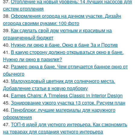
37.
Отопление на новый уровень: 14 лучших насосов для
систем отопления
38.
Оформления огорода на дачном участке. Дизайн
огорода своими руками: 100 фото
39.
Как сделать свой дом уютным и красивым на
ограниченный бюджет
40.
Нужно ли окно в бане. Окно в бане За и Против
41.
В какую сторону должно открываться окно в бане.
Нужно ли окно в парилке?
42.
Размер окна в бане. Чем отличается банное окно от
обычного
43.
Малоуходовый цветник для солнечного места.
Добавление статьи в новую подборку
44.
Eames Chairs: A Timeless Classic in Interior Design
45.
Зонирование узкого участка 13 соток. Рисуем план
46.
Пеноблоки: лучшие материалы для наружного
оформления
47.
ТОП-6 идей для уютного интерьера. Как сэкономить
на товарах для создания уютного интерьера