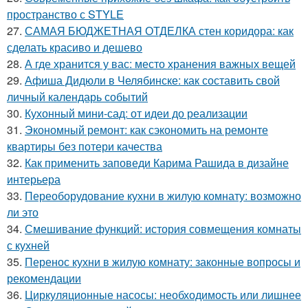
пространство с STYLE
27.
САМАЯ БЮДЖЕТНАЯ ОТДЕЛКА стен коридора: как
сделать красиво и дешево
28.
А где хранится у вас: место хранения важных вещей
29.
Афиша Дидюли в Челябинске: как составить свой
личный календарь событий
30.
Кухонный мини-сад: от идеи до реализации
31.
Экономный ремонт: как сэкономить на ремонте
квартиры без потери качества
32.
Как применить заповеди Карима Рашида в дизайне
интерьера
33.
Переоборудование кухни в жилую комнату: возможно
ли это
34.
Смешивание функций: история совмещения комнаты
с кухней
35.
Перенос кухни в жилую комнату: законные вопросы и
рекомендации
36.
Циркуляционные насосы: необходимость или лишнее