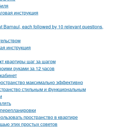
биля
аговая инструкция
t Barnaul, each followed by 10 relevant questions,
тельством
вая инструкция
кт квартиры шаг за шагом
воими руками за 12 часов
 кабинет
пространство максимально эффективно
остранство стильным и функциональным
и
влять
з перепланировки
пользовать пространство в квартире
ощью этих простых советов