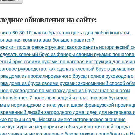
ледние обновления на сайте:
вило 60-30-10: как выбрать три цвета для любой комнаты.
ая ванная комната вам больше нравится?
жники» после реконструкции: как сохранить исторический с
 сделать клееный брус из фанеры своими руками: пошагова
еный брус своими руками: пошаговая инструкция для нач
аговое руководство: как сделать клееный брус в домашних
рка дома из профилированного бруса: полное руководство
рка дома из бруса своими руками: экономичный способ об
ное руководство по монтажу дома из бруса: шаг за шагом
к-transformer: 7 полезных вещей из пластиковых бутылок
ма в нормандском стиле: уют и шарм французской провинц
временный дизайн загородного дома: идеи для интерьера и
кие парки и сады Москвы имеют историческое значение
кие культурные мероприятия объединяют жителей города
кие уникальные кулинарные блюда можно попробовать в Н