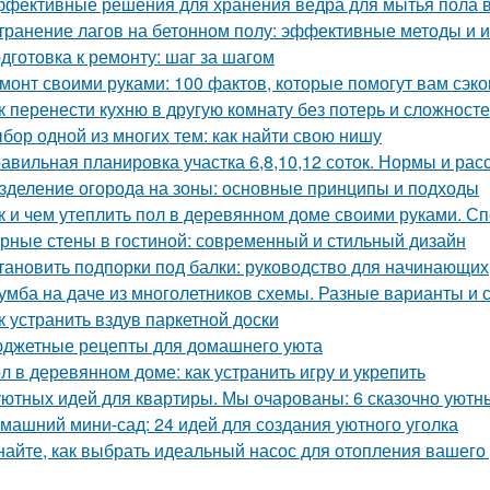
фективные решения для хранения ведра для мытья пола в
транение лагов на бетонном полу: эффективные методы и 
дготовка к ремонту: шаг за шагом
монт своими руками: 100 фактов, которые помогут вам сэко
к перенести кухню в другую комнату без потерь и сложност
бор одной из многих тем: как найти свою нишу
авильная планировка участка 6,8,10,12 соток. Нормы и ра
зделение огорода на зоны: основные принципы и подходы
к и чем утеплить пол в деревянном доме своими руками. С
рные стены в гостиной: современный и стильный дизайн
тановить подпорки под балки: руководство для начинающих
умба на даче из многолетников схемы. Разные варианты и
к устранить вздув паркетной доски
джетные рецепты для домашнего уюта
л в деревянном доме: как устранить игру и укрепить
уютных идей для квартиры. Мы очарованы: 6 сказочно уютн
машний мини-сад: 24 идей для создания уютного уголка
найте, как выбрать идеальный насос для отопления вашего