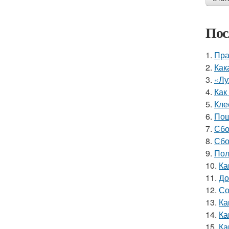
Пос
1.
Пра
2.
Как
3.
«Лу
4.
Как
5.
Кле
6.
Пош
7.
Сбо
8.
Сбо
9.
Пол
10.
Ка
11.
До
12.
Со
13.
Ка
14.
Ка
15.
Ка