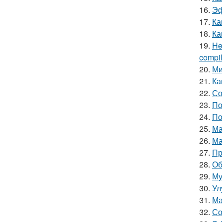
16.
Эф
17.
Ка
18.
Ка
19.
He
compile
20.
Ми
21.
Ка
22.
Со
23.
По
24.
По
25.
Ма
26.
Ма
27.
Пр
28.
Об
29.
Му
30.
Ул
31.
Ма
32.
Со