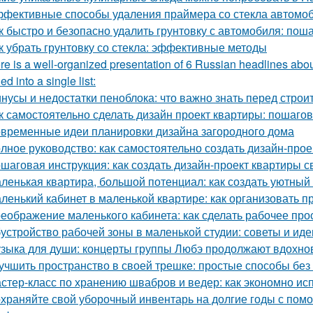
фективные способы удаления праймера со стекла автомо
к быстро и безопасно удалить грунтовку с автомобиля: пош
к убрать грунтовку со стекла: эффективные методы
re is a well-organized presentation of 6 Russian headlines abou
d into a single list:
нусы и недостатки пеноблока: что важно знать перед строи
к самостоятельно сделать дизайн проект квартиры: пошаго
временные идеи планировки дизайна загородного дома
лное руководство: как самостоятельно создать дизайн-прое
шаговая инструкция: как создать дизайн-проект квартиры с
ленькая квартира, большой потенциал: как создать уютный
ленький кабинет в маленькой квартире: как организовать 
еображение маленького кабинета: как сделать рабочее пр
устройство рабочей зоны в маленькой студии: советы и иде
зыка для души: концерты группы Любэ продолжают вдохно
учшить пространство в своей трешке: простые способы бе
стер-класс по хранению швабров и ведер: как экономно ис
храняйте свой уборочный инвентарь на долгие годы с пом