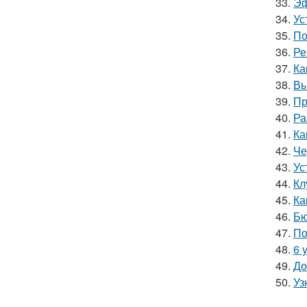
33.
Эф
34.
Ус
35.
По
36.
Ре
37.
Ка
38.
Вы
39.
Пр
40.
Ра
41.
Ка
42.
Че
43.
Ус
44.
Кл
45.
Ка
46.
Бю
47.
По
48.
6 
49.
До
50.
Уз