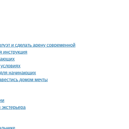
илуэт и сделать арену современной
я инструкция
инающих
 условиях
 для начинающих
завестись домом мечты
ии
 экстерьера
альчике