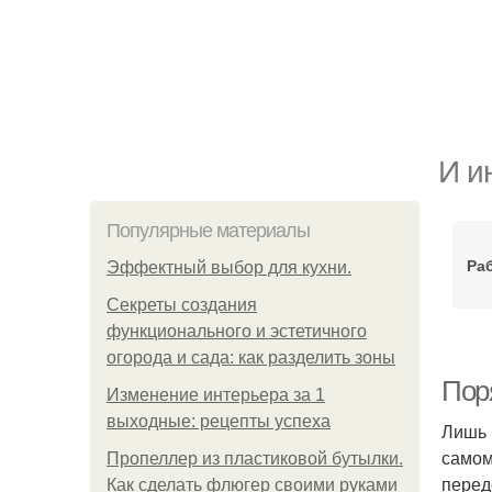
И и
Популярные материалы
Ра
Эффектный выбор для кухни.
Секреты создания
функционального и эстетичного
огорода и сада: как разделить зоны
Поря
Изменение интерьера за 1
выходные: рецепты успеха
Лишь 
самом
Пропеллер из пластиковой бутылки.
перед
Как сделать флюгер своими руками