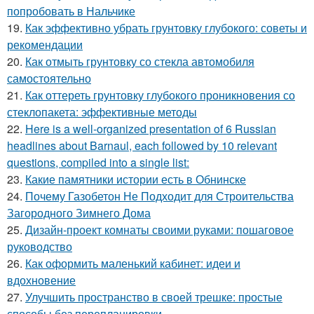
попробовать в Нальчике
19.
Как эффективно убрать грунтовку глубокого: советы и
рекомендации
20.
Как отмыть грунтовку со стекла автомобиля
самостоятельно
21.
Как оттереть грунтовку глубокого проникновения со
стеклопакета: эффективные методы
22.
Here is a well-organized presentation of 6 Russian
headlines about Barnaul, each followed by 10 relevant
questions, compiled into a single list:
23.
Какие памятники истории есть в Обнинске
24.
Почему Газобетон Не Подходит для Строительства
Загородного Зимнего Дома
25.
Дизайн-проект комнаты своими руками: пошаговое
руководство
26.
Как оформить маленький кабинет: идеи и
вдохновение
27.
Улучшить пространство в своей трешке: простые
способы без перепланировки