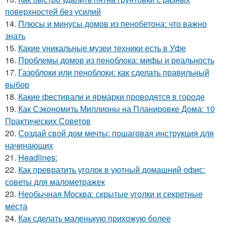
поверхностей без усилий
14.
Плюсы и минусы домов из пенобетона: что важно
знать
15.
Какие уникальные музеи техники есть в Уфе
16.
Проблемы домов из пеноблока: мифы и реальность
17.
Газоблоки или пеноблоки: как сделать правильный
выбор
18.
Какие фестивали и ярмарки проводятся в городе
19.
Как Сэкономить Миллионы на Планировке Дома: 10
Практических Советов
20.
Создай свой дом мечты: пошаговая инструкция для
начинающих
21.
Headlines:
22.
Как превратить уголок в уютный домашний офис:
советы для малометражек
23.
Необычная Москва: скрытые уголки и секретные
места
24.
Как сделать маленькую прихожую более