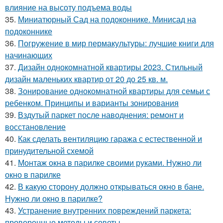
влияние на высоту подъема воды
35.
Миниатюрный Сад на подоконнике. Минисад на
подоконнике
36.
Погружение в мир пермакультуры: лучшие книги для
начинающих
37.
Дизайн однокомнатной квартиры 2023. Стильный
дизайн маленьких квартир от 20 до 25 кв. м.
38.
Зонирование однокомнатной квартиры для семьи с
ребенком. Принципы и варианты зонирования
39.
Вздутый паркет после наводнения: ремонт и
восстановление
40.
Как сделать вентиляцию гаража с естественной и
принудительной схемой
41.
Монтаж окна в парилке своими руками. Нужно ли
окно в парилке
42.
В какую сторону должно открываться окно в бане.
Нужно ли окно в парилке?
43.
Устранение внутренних повреждений паркета:
проверенные методы и советы