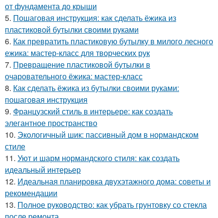
от фундамента до крыши
5.
Пошаговая инструкция: как сделать ёжика из
пластиковой бутылки своими руками
6.
Как превратить пластиковую бутылку в милого лесного
ежика: мастер-класс для творческих рук
7.
Превращение пластиковой бутылки в
очаровательного ёжика: мастер-класс
8.
Как сделать ёжика из бутылки своими руками:
пошаговая инструкция
9.
Французский стиль в интерьере: как создать
элегантное пространство
10.
Экологичный шик: пассивный дом в нормандском
стиле
11.
Уют и шарм нормандского стиля: как создать
идеальный интерьер
12.
Идеальная планировка двухэтажного дома: советы и
рекомендации
13.
Полное руководство: как убрать грунтовку со стекла
после ремонта