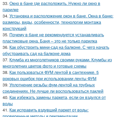
33.
Окно в бане где расположить. Нужно ли окно в
парилке
34.
Установка и расположение окон в бане. Окна в баню:
размеры, виды, особенности, технологии монтажа
конструкций
35.
Почему в бане не рекомендуется устанавливать
пластиковые окна. Баня – это не только парилка
36.
Как обустроить мини-сад на балконе. С чего начать
обустраивать сад на балконе дома
37.
Клумба из многолетников своими руками. Клумбы из
многолетних цветов фото и готовые схемы
38.
Как пользоваться ФУМ лентой в сантехнике. 5
роковых ошибок при использовании ленты ФУМ
39.
Уплотнение резьбы фум-лентой на трубных
соединениях. Не лучше ли воспользоваться паклей
40.
Как избежать замены паркета, если он вздулся от
воды
41.
Как исправить вздувший паркет от воды:
проверенные методы и рекомендации