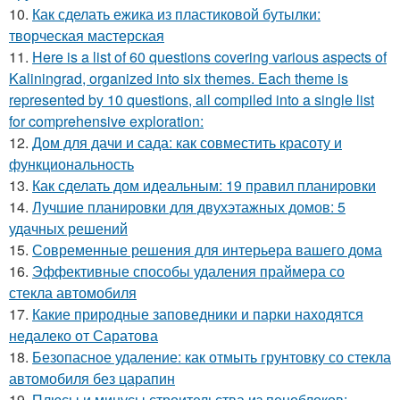
10.
Как сделать ежика из пластиковой бутылки:
творческая мастерская
11.
Here is a list of 60 questions covering various aspects of
Kaliningrad, organized into six themes. Each theme is
represented by 10 questions, all compiled into a single list
for comprehensive exploration:
12.
Дом для дачи и сада: как совместить красоту и
функциональность
13.
Как сделать дом идеальным: 19 правил планировки
14.
Лучшие планировки для двухэтажных домов: 5
удачных решений
15.
Современные решения для интерьера вашего дома
16.
Эффективные способы удаления праймера со
стекла автомобиля
17.
Какие природные заповедники и парки находятся
недалеко от Саратова
18.
Безопасное удаление: как отмыть грунтовку со стекла
автомобиля без царапин
19.
Плюсы и минусы строительства из пеноблоков: