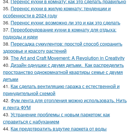
34.
Перенос кухни в комнату: как это сделать правильно
35.
Перенос кухни в жилую комнату: тенденции и
особенности в 2024 году
36.
Перенос кухни: возможно ли это и как это сделать
37.
Переоборудование кухни в комнату для отдыха:
подходы и идеи
38.
Пересадка суккулентов: простой способ сохранить
здоровье и красоту растений
39.
The Art and Craft Movement: A Revolution in Creativity
40.
Дизайн однушки с двумя детьми. Как распределить
пространство однокомнатной квартиры семье с двумя
детьми
41.
Как сделать вентиляцию гаража с естественной и
принудительной схемой
42.
Фум лента для отопления можно использовать. Нить
и лента ФУМ
43.
Устранение проблемы с новым паркетом: как
справиться с набуханием
44.
Как предотвратить вздутие паркета от воды