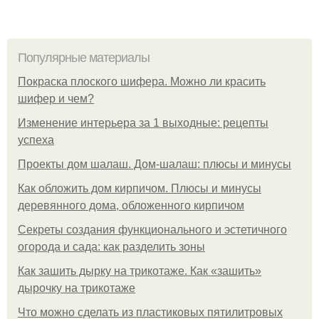
Популярные материалы
Покраска плоского шифера. Можно ли красить
шифер и чем?
Изменение интерьера за 1 выходные: рецепты
успеха
Проекты дом шалаш. Дом-шалаш: плюсы и минусы
Как обложить дом кирпичом. Плюсы и минусы
деревянного дома, обложенного кирпичом
Секреты создания функционального и эстетичного
огорода и сада: как разделить зоны
Как зашить дырку на трикотаже. Как «зашить»
дырочку на трикотаже
Что можно сделать из пластиковых пятилитровых