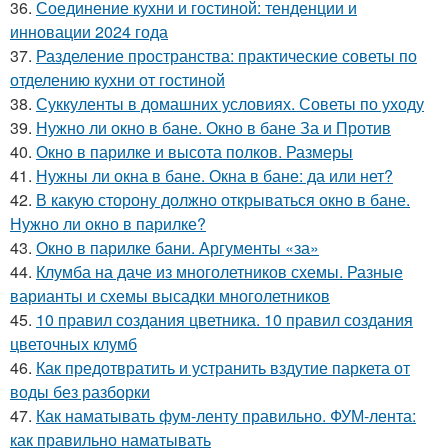
36.
Соединение кухни и гостиной: тенденции и
инновации 2024 года
37.
Разделение пространства: практические советы по
отделению кухни от гостиной
38.
Суккуленты в домашних условиях. Советы по уходу
39.
Нужно ли окно в бане. Окно в бане За и Против
40.
Окно в парилке и высота полков. Размеры
41.
Нужны ли окна в бане. Окна в бане: да или нет?
42.
В какую сторону должно открываться окно в бане.
Нужно ли окно в парилке?
43.
Окно в парилке бани. Аргументы «за»
44.
Клумба на даче из многолетников схемы. Разные
варианты и схемы высадки многолетников
45.
10 правил создания цветника. 10 правил создания
цветочных клумб
46.
Как предотвратить и устранить вздутие паркета от
воды без разборки
47.
Как наматывать фум-ленту правильно. ФУМ-лента:
как правильно наматывать