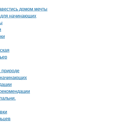
завестись домом мечты
о для начинающих
сы
и
лки
рская
рьер
а природе
я начинающих
дации
и рекомендации
пальни.
овки
льцев