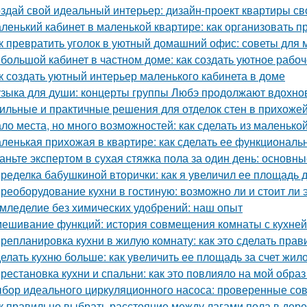
здай свой идеальный интерьер: дизайн-проект квартиры с
ленький кабинет в маленькой квартире: как организовать 
к превратить уголок в уютный домашний офис: советы для
большой кабинет в частном доме: как создать уютное рабо
к создать уютный интерьер маленького кабинета в доме
зыка для души: концерты группы Любэ продолжают вдохно
ильные и практичные решения для отделок стен в прихожей
ло места, но много возможностей: как сделать из маленьк
ленькая прихожая в квартире: как сделать ее функциональ
аньте экспертом в сухая стяжка пола за один день: основ
ределка бабушкиной вторички: как я увеличил ее площадь до
реоборудование кухни в гостиную: возможно ли и стоит ли 
мледелие без химических удобрений: наш опыт
ешивание функций: история совмещения комнаты с кухней
репланировка кухни в жилую комнату: как это сделать прав
елать кухню больше: как увеличить ее площадь за счет жил
рестановка кухни и спальни: как это повлияло на мой образ
бор идеального циркуляционного насоса: проверенные со
к правильно выбрать расстояние между лагами пола в дер