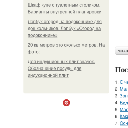
Шкаф купе с туалетным столиком.
Варианты внутренней планировки
Лэпбук огород на подоконнике для
дошкольников. Лэпбук «Огород на
подоконнике»
20 кв метров это сколько метров. На
читат
фото:
Для индукционных плит значок.
Пос
Обозначение посуды для
индукционной плит
1.
С ч
2.
Мал
3.
Зон
4.
Вид
5.
Мас
6.
Как
7.
Осн