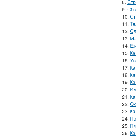
8.
Стр
9.
Сбо
10.
Ст
11.
Те
12.
Сд
13.
Ма
14.
Ёж
15.
Ка
16.
Ую
17.
Ка
18.
Ка
19.
Ка
20.
Ид
21.
Ка
22.
Ок
23.
Ка
24.
По
25.
Пл
26.
Ка