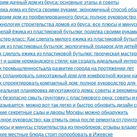
оим дачный дом из бруса: основные этапы и советы
рка дома из бруса своими руками: экономичный способ об
роим дом из профилированного бруса: полное руководств
хнология строительства домов из бруса: все плюсы и мину
елай ёжика из пластиковой бутылки: поделка своими рукам
стер-класс: Как сделать милого ежика из пластиковой буты
ик из пластиковых бутылок: экологичный подарок для детей
к сделать ежика из пластиковой бутылки: творческая масте
т и шарм нормандского стиля: как создать идеальный инте
к промышленностьала развитие города на протяжении лет
к спланировать одноэтажный дом для комфортной жизни н
к спроектировать компактный дом: полное руководство дл
еальная планировка двухэтажного дома: советы и рекомен
к безопасно смыть грунтовку с пластикового окна: советы 
азывается, можно вот так легко и быстро обновить дизайн с
кие секретные сады и дворы Москвы можно обнаружить
лное руководство: как отмыть окна после ремонта от грунт
юсы и минусы строительства из пеноблоков: отзывы владе
кие местные блюда стоит попробовать в Ижевске