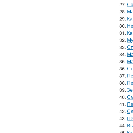
27.
Со
28.
Ма
29.
Ка
30.
Не
31.
Ка
32.
Му
33.
Ст
34.
Ма
35.
Ма
36.
Ст
37.
Пе
38.
Пе
39.
Зе
40.
См
41.
Пе
42.
Сд
43.
Пе
44.
Вы
45.
Ка