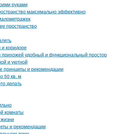
воими руками
пространство максимально эффективно
 малометражек
чее пространство
влять
 и коридоре
ой прихожей удобный и функциональный простор
ной и уютной
ные принципы и рекомендации
 50 кв. м
это делать
ильно
ой комнаты
 жизни
веты и рекомендации
евянном доме