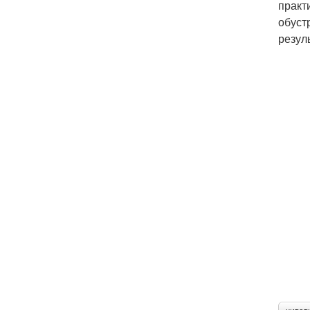
практ
обуст
резул