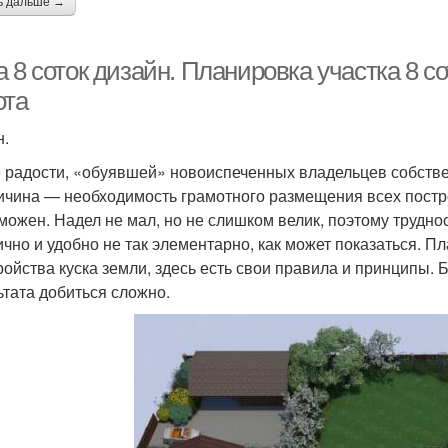
ь дальше →
 8 соток дизайн. Планировка участка 8 со
ота
н.
 радости, «обуявшей» новоиспеченных владельцев собстве
ичина — необходимость грамотного размещения всех постр
можен. Надел не мал, но не слишком велик, поэтому труднос
ично и удобно не так элементарно, как может показаться. 
ройства куска земли, здесь есть свои правила и принципы.
ьтата добиться сложно.