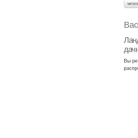
читат
Вас
Лан
дач
Вы ре
распр