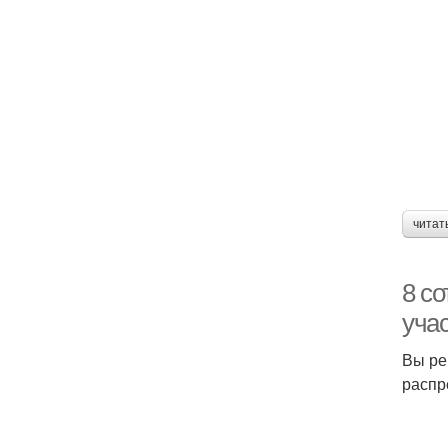
читат
8 с
уча
Вы ре
распр