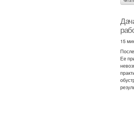
читат
Дача
раб
15 ми
После
Ее пр
невоз
практ
обуст
резул