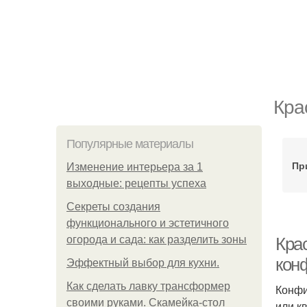
Кра
Популярные материалы
Пр
Изменение интерьера за 1
выходные: рецепты успеха
Секреты создания
функционального и эстетичного
огорода и сада: как разделить зоны
Кра
кон
Эффектный выбор для кухни.
Как сделать лавку трансформер
Конфи
своими руками. Скамейка-стол
или к