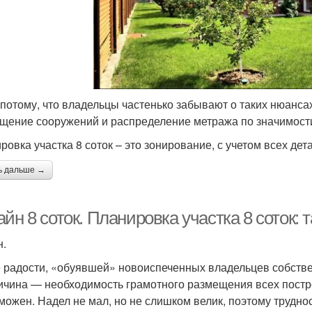
 потому, что владельцы частенько забывают о таких нюансах
щение сооружений и распределение метража по значимости
ровка участка 8 соток – это зонирование, с учетом всех дет
ь дальше →
йн 8 соток. Планировка участка 8 соток: 
н.
 радости, «обуявшей» новоиспеченных владельцев собстве
ичина — необходимость грамотного размещения всех постр
можен. Надел не мал, но не слишком велик, поэтому труднос