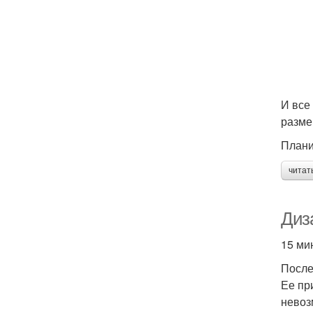
И все
разме
Плани
читат
Диза
15 ми
После
Ее пр
невоз