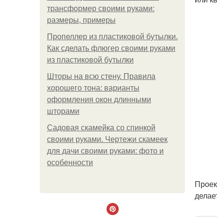
трансформер своими руками:
размеры, примеры
Пропеллер из пластиковой бутылки.
Как сделать флюгер своими руками
из пластиковой бутылки
Шторы на всю стену. Правила
хорошего тона: варианты
оформления окон длинными
шторами
Садовая скамейка со спинкой
своими руками. Чертежи скамеек
для дачи своими руками: фото и
особенности
Проек
делае