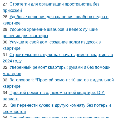
27.
Стратегии для организации пространства без
прихожей
28.
Удобные решения для хранения швабров ведра в
квартире
29.
Удобное хранение швабров и ведер: лучшие
решения для квартиры
30.
Улучшите свой дом: создание полки из досок в
квартире
31.
Строительство с нуля: как начать ремонт квартиры в
2024 году
32.
Уверенный ремонт квартиры: руками и без помощи
мастеров
33.
Заголовок 1: "Простой ремонт: 10 шагов к идеальной
квартире
34.
Простой ремонт в однокомнатной квартире: DIY-
вариант
35.
Как перенести кухню в другую комнату без потерь и
сложностей
36.
Переоборудование кухни в спальню: практические