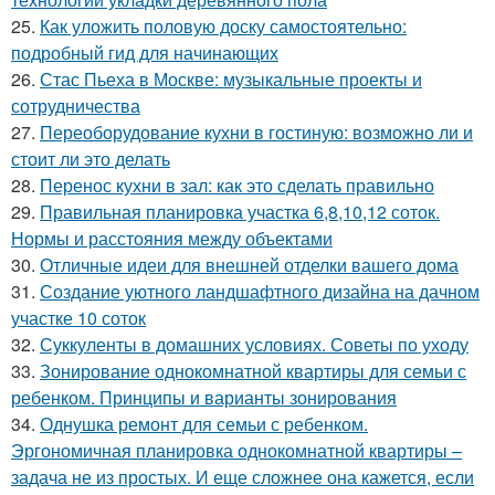
25.
Как уложить половую доску самостоятельно:
подробный гид для начинающих
26.
Стас Пьеха в Москве: музыкальные проекты и
сотрудничества
27.
Переоборудование кухни в гостиную: возможно ли и
стоит ли это делать
28.
Перенос кухни в зал: как это сделать правильно
29.
Правильная планировка участка 6,8,10,12 соток.
Нормы и расстояния между объектами
30.
Отличные идеи для внешней отделки вашего дома
31.
Создание уютного ландшафтного дизайна на дачном
участке 10 соток
32.
Суккуленты в домашних условиях. Советы по уходу
33.
Зонирование однокомнатной квартиры для семьи с
ребенком. Принципы и варианты зонирования
34.
Однушка ремонт для семьи с ребенком.
Эргономичная планировка однокомнатной квартиры –
задача не из простых. И еще сложнее она кажется, если