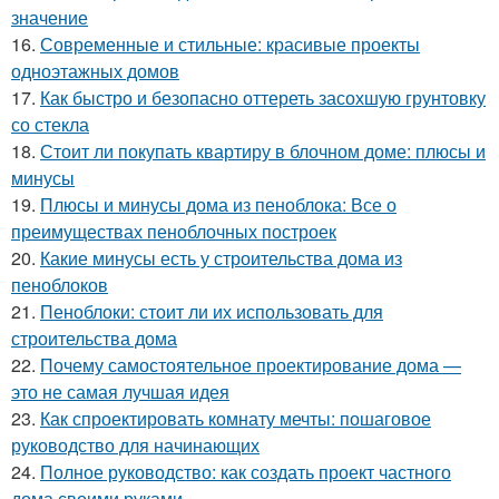
значение
16.
Современные и стильные: красивые проекты
одноэтажных домов
17.
Как быстро и безопасно оттереть засохшую грунтовку
со стекла
18.
Стоит ли покупать квартиру в блочном доме: плюсы и
минусы
19.
Плюсы и минусы дома из пеноблока: Все о
преимуществах пеноблочных построек
20.
Какие минусы есть у строительства дома из
пеноблоков
21.
Пеноблоки: стоит ли их использовать для
строительства дома
22.
Почему самостоятельное проектирование дома —
это не самая лучшая идея
23.
Как спроектировать комнату мечты: пошаговое
руководство для начинающих
24.
Полное руководство: как создать проект частного
дома своими руками