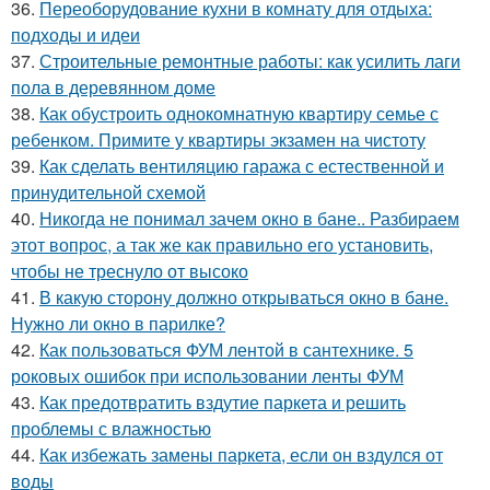
36.
Переоборудование кухни в комнату для отдыха:
подходы и идеи
37.
Строительные ремонтные работы: как усилить лаги
пола в деревянном доме
38.
Как обустроить однокомнатную квартиру семье с
ребенком. Примите у квартиры экзамен на чистоту
39.
Как сделать вентиляцию гаража с естественной и
принудительной схемой
40.
Никогда не понимал зачем окно в бане.. Разбираем
этот вопрос, а так же как правильно его установить,
чтобы не треснуло от высоко
41.
В какую сторону должно открываться окно в бане.
Нужно ли окно в парилке?
42.
Как пользоваться ФУМ лентой в сантехнике. 5
роковых ошибок при использовании ленты ФУМ
43.
Как предотвратить вздутие паркета и решить
проблемы с влажностью
44.
Как избежать замены паркета, если он вздулся от
воды