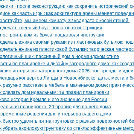
жники» после реконструкции: как сохранить исторический с
дион как часть игры: как архитектура арены меняет поведе
авствуйте, мы имеем комнату 22 квадрата с косой стеной.
 сделать клееный брус: пошаговая инструкция
 построить дом из бруса: пошаговая инструкция
 сделать ежика своими руками из пластиковых бутылок: по
 сделать ежика из пластиковой бутылки: творческая мастер
ологичный шик: пассивный дом в нормандском стиле
веты по планировке и дизайну загородного дома: как созд
чшие интерьеры загородного дома 2025: топ-тренды и идеи
лендарь концертов Линды в Новосибирске: даты, места и б
к разумно расставить мебель в маленьком доме: практичес
к сделать дом идеальным: 19 правил планировки
кова история Кремля и его значение для России
еальная планировка: 20 правил для вашего дома
временные решения для интерьера вашего дома
к быстро удалить пятна грунтовки с разных поверхностей б
к убрать акриловую грунтовку со стекла: эффективные мет