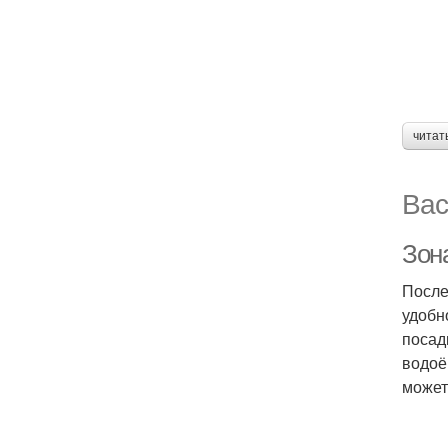
читат
Вас
Зона
После
удобн
посад
водоё
может