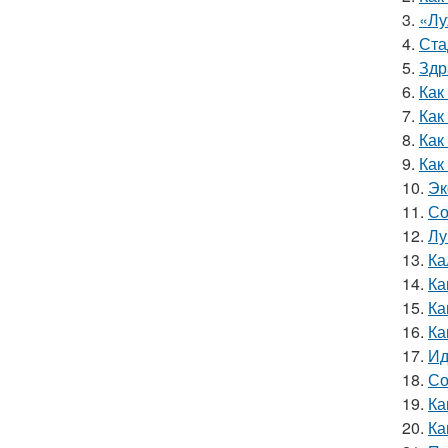
3.
«Лу
4.
Ста
5.
Здр
6.
Как
7.
Как
8.
Как
9.
Как
10.
Эк
11.
Со
12.
Лу
13.
Ка
14.
Ка
15.
Ка
16.
Ка
17.
Ид
18.
Со
19.
Ка
20.
Ка