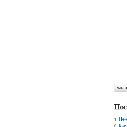
читат
Пос
1.
Неж
2.
Как