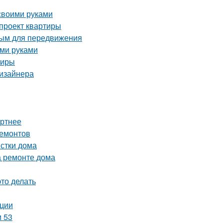
 своими руками
-проект квартиры
ным для передвижения
ими руками
тиры
дизайнера
ортнее
ремонтов
истки дома
а ремонте дома
это делать
ации
и 53