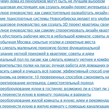
чему дома из пеноблоков могут быть не лучшим выбором
шаговая инструкция: как создать дизайн-проект интерьера
лное руководство: как самостоятельно разработать дизайн
кие транспортные системы Новосибирска делают его удоб
шаговое руководство: как создать 3D проект квартиры сво
лное руководство: как самому спроектировать дизайн квар
к обустроить рабочее место в небольшой комнате: советы 
обычная Москва: скрытые уголки и секретные места
к сделать маленькую прихожую более функциональной
здание уютной прихожей в квартире: советы и идеи
еальный пол по лагам: как сделать комнату уютнее и комф
роительство полки на лагах: ручная работа для домашних 
асить самой и очищать всё паром: эффективный способ оч
ономь на ремонте: 10 проверенных способов сэкономить н
оектирование интерьера: самостоятельный подход
реоборудование кухни в гостиную: возможно ли и стоит ли 
к перенести кухню в комнату: подходы и варианты
реоборудование жилой комнаты в кухню: идеи и рекоменд
к перенести кухню в жилую комнату с помощью канализаци