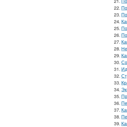
21.
По
22.
По
23.
По
24.
Ка
25.
По
26.
По
27.
Ка
28.
Не
29.
Ка
30.
Со
31.
Ид
32.
Ст
33.
Кр
34.
Эк
35.
Пр
36.
Пе
37.
Ка
38.
Пе
39.
Ка