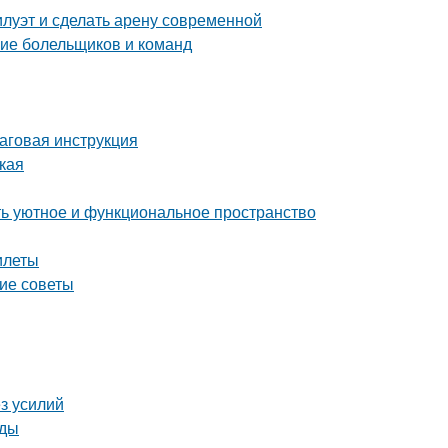
илуэт и сделать арену современной
ние болельщиков и команд
шаговая инструкция
ская
ать уютное и функциональное пространство
илеты
кие советы
ез усилий
оды