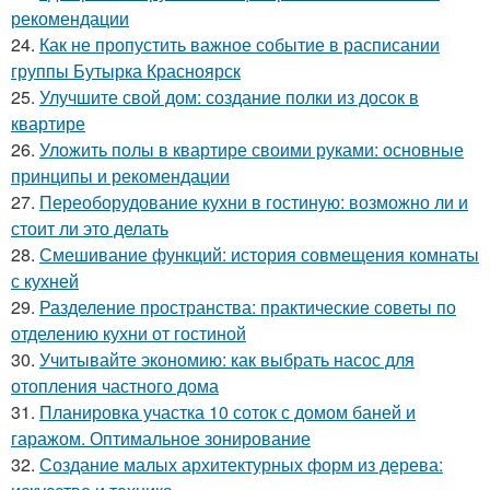
рекомендации
24.
Как не пропустить важное событие в расписании
группы Бутырка Красноярск
25.
Улучшите свой дом: создание полки из досок в
квартире
26.
Уложить полы в квартире своими руками: основные
принципы и рекомендации
27.
Переоборудование кухни в гостиную: возможно ли и
стоит ли это делать
28.
Смешивание функций: история совмещения комнаты
с кухней
29.
Разделение пространства: практические советы по
отделению кухни от гостиной
30.
Учитывайте экономию: как выбрать насос для
отопления частного дома
31.
Планировка участка 10 соток с домом баней и
гаражом. Оптимальное зонирование
32.
Создание малых архитектурных форм из дерева: