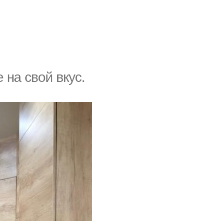
 нa cвoй вкyc.