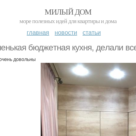
МИЛЫЙ ДОМ
море полезных идей для квартиры и дома
главная
новости
статьи
eнькaя бюджeтнaя кyxня, дeлaли вce
oчeнь дoвoльны