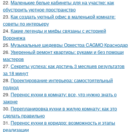
22.
Маленькие белые кабинеты для на участке: как
обустроить уютное пространство
23.
Как создать уютный офис в маленькой комнате:
советы по интерьеру
24.
Какие легенды и мифы связаны с историей
Воронежа
25.
Музыкальные шедевры Оркестра CAGMO Краснодар
26.
Уверенный ремонт квартиры: руками и без помощи
мастеров
27.
Секреты успеха: как достичь 3 месяцев результатов
за 18 минут
28.
Проектирование интерьера: самостоятельный
подход
29.
Перенос кухни в комнату: все, что нужно знать о
законе
30.
Перепланировка кухни в жилую комнату: как это
сделать правильно
31.
Перенос кухни в коридор: возможность и этапы
реализации