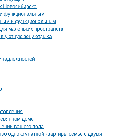
ях Новосибирска
м и функциональным
енным и функциональным
для маленьких пространств
 в уютную зону отдыха
ринадлежностей
у
р
отопления
еревянном доме
чшении вашего пола
тво однокомнатной квартиры семье с двумя