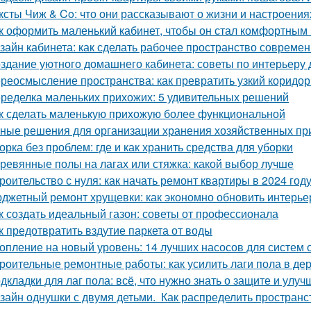
ксты Чиж & Co: что они рассказывают о жизни и настроени
к оформить маленький кабинет, чтобы он стал комфортны
зайн кабинета: как сделать рабочее пространство соврем
здание уютного домашнего кабинета: советы по интерьеру 
реосмысление пространства: как превратить узкий коридор
ределка маленьких прихожих: 5 удивительных решений
к сделать маленькую прихожую более функциональной
ные решения для организации хранения хозяйственных п
орка без проблем: где и как хранить средства для уборки
ревянные полы на лагах или стяжка: какой выбор лучше
роительство с нуля: как начать ремонт квартиры в 2024 год
джетный ремонт хрущевки: как экономно обновить интерье
к создать идеальный газон: советы от профессионала
к предотвратить вздутие паркета от воды
опление на новый уровень: 14 лучших насосов для систем 
роительные ремонтные работы: как усилить лаги пола в д
дкладки для лаг пола: всё, что нужно знать о защите и улу
зайн однушки с двумя детьми. Как распределить пространс