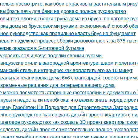
только посмотрите, как обои с красивым растительным рис
 выбрать печь для бани на дровах: полное руководство
овы технологии сборки сруба дома из бруса: пошаговое ру
рка дома из бруса своими руками: экономичный способ об
ное руководство: как правильно класть брус на фундамент
ево и надежно: процесс сборки домокомплекта за 375 тысяч
 ежик оказался в 5-литровой бутылке
 украсить сад и дачу: поделки своими руками
анцузские стили в загородной архитектуре: шарм и элегант
манский стиль в интерьере: как воплотить его за 10 минут
еальная планировка дома 6х6 с мансардой: советы и прим
временные решения для интерьера вашего дома
е можно посмотреть старинные фотографии и документы о 
нусы и недостатки пеноблока: что важно знать перед строи
чему Газобетон Не Подходит для Строительства Загородно
лное руководство: как создать дизайн-проект квартиры с ну
шаговое руководство: как создать 3D проект квартиры сво
к сделать дизайн-проект самостоятельно: полное руководс
здаем дизайн-проект квартиры своими руками: пошаговая 