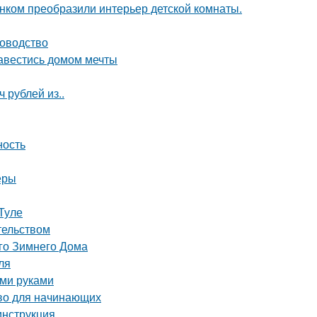
унком преобразили интерьер детской комнаты.
ководство
завестись домом мечты
 рублей из..
ность
еры
Туле
тельством
го Зимнего Дома
ля
ими руками
тво для начинающих
инструкция