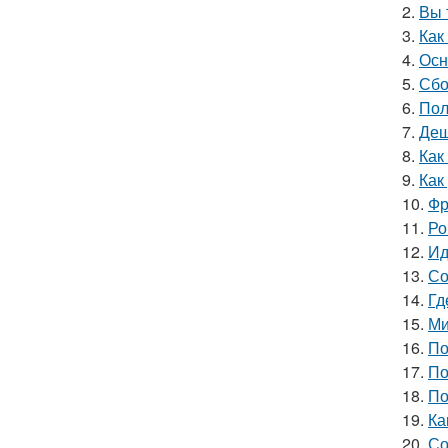
2.
Вы 
3.
Как
4.
Осн
5.
Сбо
6.
Пол
7.
Деш
8.
Как
9.
Как
10.
Фр
11.
Ро
12.
Ид
13.
Со
14.
Гд
15.
Ми
16.
По
17.
По
18.
По
19.
Ка
20.
Со