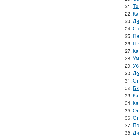
21.
Те
22.
Ка
23.
Ди
24.
Со
25.
Пе
26.
Пе
27.
Ка
28.
Ум
29.
Уб
30.
Де
31.
Ст
32.
Бю
33.
Ка
34.
Ка
35.
От
36.
Ст
37.
По
38.
Ди