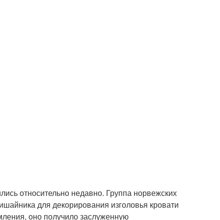
лись относительно недавно. Группа норвежских
лишайника для декорирования изголовья кровати
мления, оно получило заслуженную