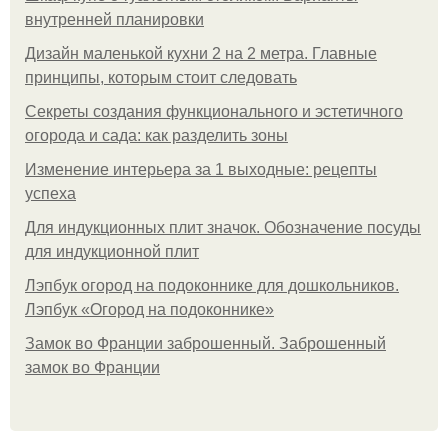
внутренней планировки
Дизайн маленькой кухни 2 на 2 метра. Главные
принципы, которым стоит следовать
Секреты создания функционального и эстетичного
огорода и сада: как разделить зоны
Изменение интерьера за 1 выходные: рецепты
успеха
Для индукционных плит значок. Обозначение посуды
для индукционной плит
Лэпбук огород на подоконнике для дошкольников.
Лэпбук «Огород на подоконнике»
Замок во Франции заброшенный. Заброшенный
замок во Франции