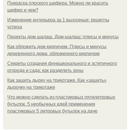
Покраска плоского шифера. Можно ли красить
шифер и чем?
Изменение интерьера за 1 выходные: рецепты
успеха
Проекты дом шалаш. Дом-шалаш: плюсы и минусы
Как обложить дом кирпичом. Плюсы и минусы
деревянного дома, обложенного кирпичом
Секреты создания функционального и эстетичного
огорода и сада: как разделить зоны
Как зашить дырку на трикотаже. Как «зашить»
дырочку на трикотаже
Что можно сделать из пластиковых пятилитровых
бутылок. 5 необычных идей применения
пластиковых 5 литровых бутылок на даче