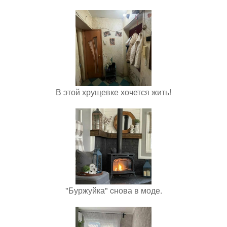
В этой хрущевке хочется жить!
"Буржуйка" cнова в моде.