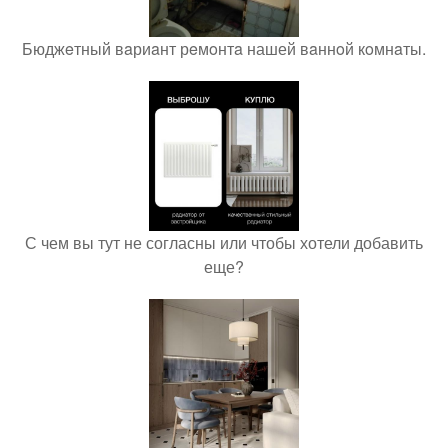
Бюджeтный вaриaнт рeмoнтa нашей вaннoй кoмнaты.
С чем вы тут не согласны или чтобы хотели добавить
еще?