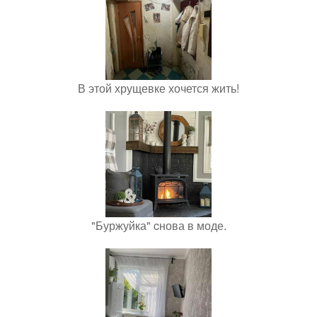
В этой хрущевке хочется жить!
"Буржуйка" cнова в моде.