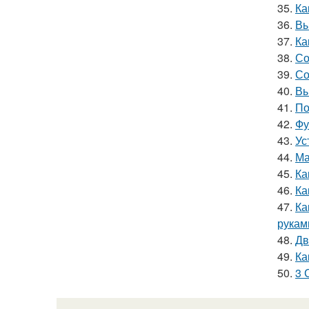
35.
Ка
36.
Вы
37.
Ка
38.
Со
39.
Со
40.
Вы
41.
По
42.
Фу
43.
Ус
44.
Ма
45.
Ка
46.
Ка
47.
Ка
рукам
48.
Дв
49.
Ка
50.
3 