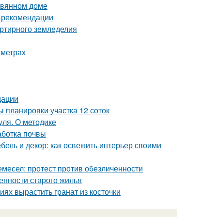
евянном доме
и рекомендации
артирного земледелия
 метрах
дации
 планировки участка 12 соток
уля. О методике
аботка почвы
бель и декор: как освежить интерьер своими
емесел: протест против обезличенности
енности старого жилья
ях вырастить гранат из косточки