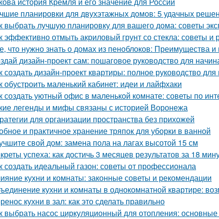
кова история Кремля и его значение для России
чшие планировки для двухэтажных домов: 5 удачных реше
к выбрать лучшую планировку для вашего дома: советы экс
к эффективно отмыть акриловый грунт со стекла: советы и
е, что нужно знать о домах из пеноблоков: Преимущества и
здай дизайн-проект сам: пошаговое руководство для начи
к создать дизайн-проект квартиры: полное руководство дл
к обустроить маленький кабинет: идеи и лайфхаки
к создать уютный офис в маленькой комнате: советы по инт
кие легенды и мифы связаны с историей Воронежа
ратегии для организации пространства без прихожей
обное и практичное хранение тряпок для уборки в ванной
учшите свой дом: замена пола на лагах высотой 15 см
креты успеха: как достичь 3 месяцев результатов за 18 мин
к создать идеальный газон: советы от профессионала
ияние кухни и комнаты: законные советы и рекомендации
ъединение кухни и комнаты в однокомнатной квартире: воз
ренос кухни в зал: как это сделать правильно
к выбрать насос циркуляционный для отопления: основные