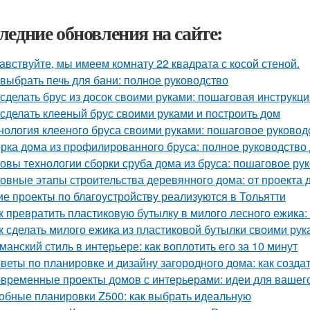
ледние обновления на сайте:
авствуйте, мы имеем комнату 22 квадрата с косой стеной.
 выбрать печь для бани: полное руководство
 сделать брус из досок своими руками: пошаговая инструкц
 сделать клееный брус своими руками и построить дом
нология клееного бруса своими руками: пошаговое руковод
рка дома из профилированного бруса: полное руководство
овы технологии сборки сруба дома из бруса: пошаговое ру
овные этапы строительства деревянного дома: от проекта 
ие проекты по благоустройству реализуются в Тольятти
к превратить пластиковую бутылку в милого лесного ежика: 
к сделать милого ежика из пластиковой бутылки своими рук
манский стиль в интерьере: как воплотить его за 10 минут
веты по планировке и дизайну загородного дома: как созд
временные проекты домов с интерьерами: идеи для вашег
обные планировки Z500: как выбрать идеальную