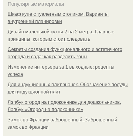
Популярные материалы
Шкаф купе с туалетным столиком. Варианты
внутренней планировки
Дизайн маленькой кухни 2 на 2 метра. Главные
принципы, которым стоит следовать
Секреты создания функционального и эстетичного
огорода и сада: как разделить зоны
Изменение интерьера за 1 выходные: рецепты
успеха
Для индукционных плит значок. Обозначение посуды
для индукционной плит
Лэпбук огород на подоконнике для дошкольников.
Лэпбук «Огород на подоконнике»
Замок во Франции заброшенный. Заброшенный
замок во Франции