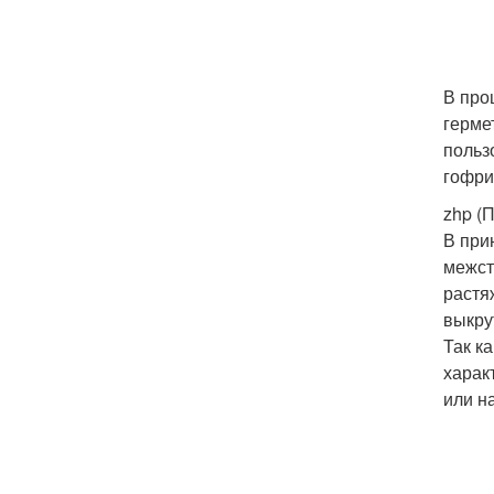
В про
герме
польз
гофри
zhp (
В при
межст
растя
выкру
Так к
харак
или н