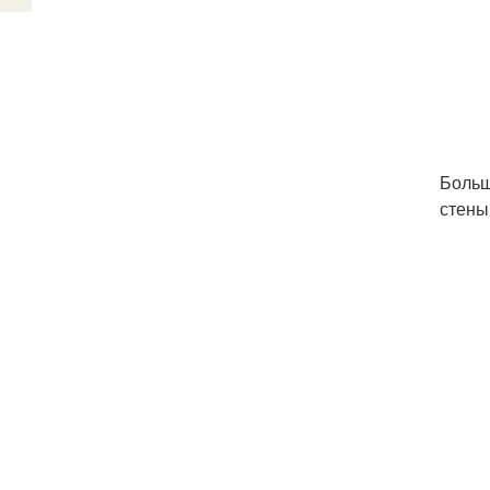
Больш
стены