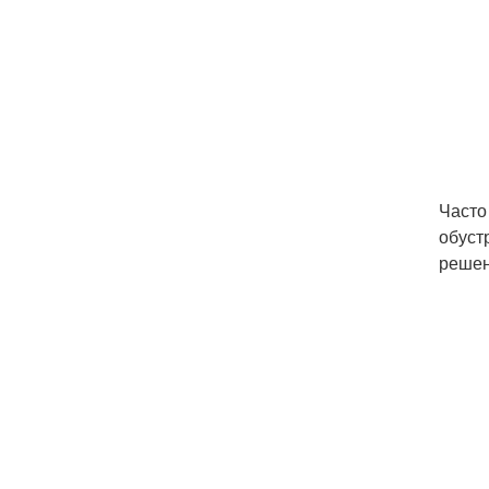
Часто
обуст
решен