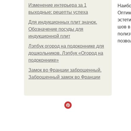
Наибо
Изменение интерьера за 1
Оптим
выходные: рецепты успеха
эстет
Для индукционных плит значок.
шов в
Обозначение посуды для
полиэ
индукционной плит
позво
Лэпбук огород на подоконнике для
дошкольников. Лэпбук «Огород на
подоконнике»
Замок во Франции заброшенный.
Заброшенный замок во Франции