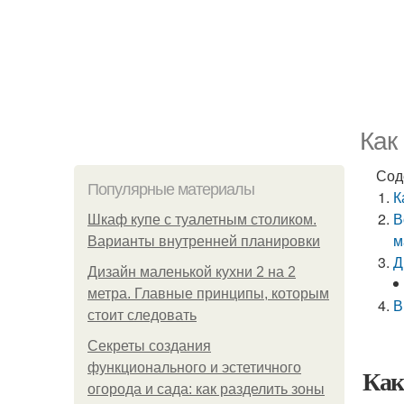
Как
Сод
Популярные материалы
К
В
Шкаф купе с туалетным столиком.
м
Варианты внутренней планировки
Д
Дизайн маленькой кухни 2 на 2
метра. Главные принципы, которым
В
стоит следовать
Секреты создания
функционального и эстетичного
Как
огорода и сада: как разделить зоны