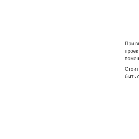
При в
проек
помещ
Стоит
быть 