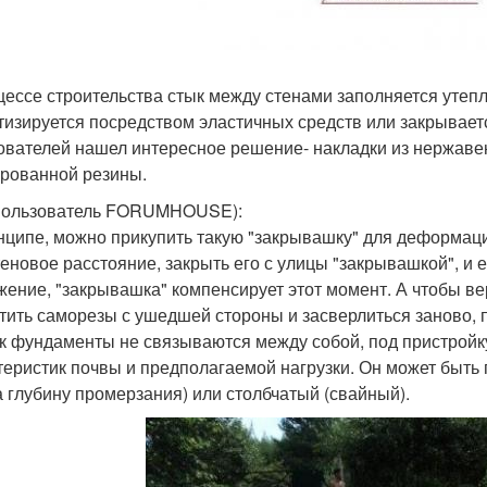
цессе строительства стык между стенами заполняется утеп
тизируется посредством эластичных средств или закрывае
ователей нашел интересное решение- накладки из нержаве
рованной резины.
Пользователь FORUMHOUSE):
нципе, можно прикупить такую "закрывашку" для деформаци
еновое расстояние, закрыть его с улицы "закрывашкой", и е
жение, "закрывашка" компенсирует этот момент. А чтобы в
тить саморезы с ушедшей стороны и засверлиться заново, 
ак фундаменты не связываются между собой, под пристройк
теристик почвы и предполагаемой нагрузки. Он может быть
а глубину промерзания) или столбчатый (свайный).