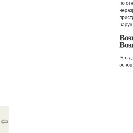
по от
нераз
прист
наруш
Воз
Воз
Это д
основ
⇦