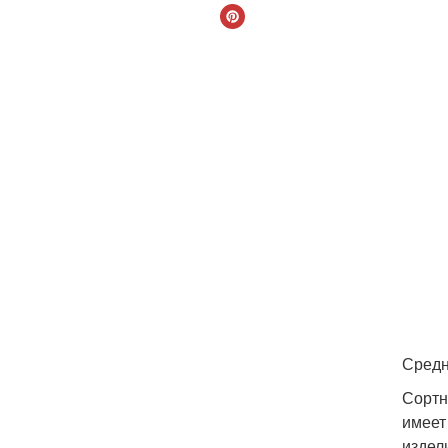
Средн
Сортн
имеет
издел