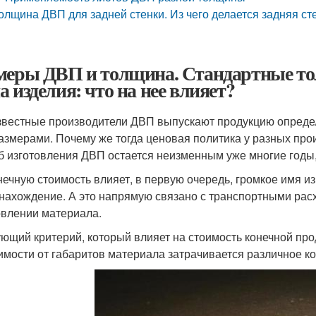
олщина ДВП для задней стенки. Из чего делается задняя с
меры ДВП и толщина. Стандартные то
а изделия: что на нее влияет?
звестные производители ДВП выпускают продукцию опреде
азмерами. Почему же тогда ценовая политика у разных про
б изготовления ДВП остается неизменным уже многие годы,
нечную стоимость влияет, в первую очередь, громкое имя и
нахождение. А это напрямую связано с транспортными расх
овлении материала.
ющий критерий, который влияет на стоимость конечной про
имости от габаритов материала затрачивается различное к