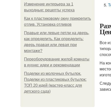
Изменение интерьера за 1
Т
выходные: рецепты успеха
Как к пластиковому окну прикрепить
Раз
отлив. Установка отливов
Цен
Правые или левые петли на дверь,
как определить. Как определить:
Все и
дверь правая или левая при
типор
монтаже?
спосо
Переоборудование жилой комнаты
На ко
в кухню: идеи и рекомендации
место
Поделки из молочных бутылок.
изгот
Поделки из пластиковых бутылок:
Следу
ТОП 20 идей (мастер-класс для
завис
детского сада)