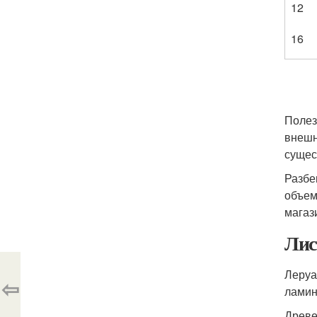
12
16
Полез
внешн
сущес
Разбе
объем
магаз
Лис
Леруа
⇦
ламин
Древе