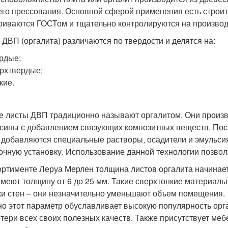
его прессования. Основной сферой применения есть строит
риваются ГОСТом и тщательно контролируются на производс
 ДВП (оргалита) различаются по твердости и делятся на:
рдые;
рхтвердые;
кие.
е листы ДВП традиционно называют оргалитом. Они произв
сины с добавлением связующих композитных веществ. Пос
 добавляются специальные растворы, осадители и эмульсия.
очную установку. Использование данной технологии позволя
ортименте Леруа Мерлен толщина листов оргалита начинаетс
меют толщину от 6 до 25 мм. Такие сверхтонкие материалы
ки стен – они незначительно уменьшают объем помещения.
о этот параметр обуславливает высокую популярность орга
отери всех своих полезных качеств. Также присутствует ме