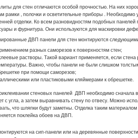
литы для стен отличаются особой прочностью. На них хорош
ам рамки , полочки и осветительные приборы . Необходимо
енней отделки. Ко всем разновидностям подобных панелей п
суары и фурнитура. Они используются для маскировки дефек
ированные ДВП панели для стен монтируются следующими
рименением разных саморезов к поверхностям стен;
клеевые растворы. Такой вариант применяется, если стена
емпературы. Важно, чтобы панели не были слишком толсты
брешетке при помощи саморезов;
аллическими или пластиковыми кляймерами к обрешетке.
риклеивании стеновых панелей ДВП необходимо сначала вы
ет с угла, а затем выравнивать стену по отвесу. Можно испо
вать, что шляпки будут заметны. Отделка таким материалом
няется поклейка обоев на ДВП.
онтируются на сип-панели или на деревянные поверхности 