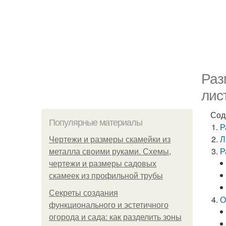
Раз
лис
Сод
Популярные материалы
Р
Л
Чертежи и размеры скамейки из
Р
металла своими руками. Схемы,
чертежи и размеры садовых
скамеек из профильной трубы
Секреты создания
О
функционального и эстетичного
огорода и сада: как разделить зоны