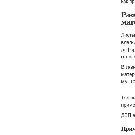
как п
Раз
мат
Листы
влаги
дефор
относ
В зав
матер
мм. Т
Толщи
приме
ДВП а
Прим