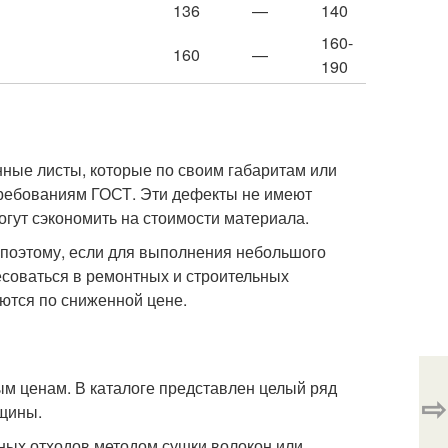
136
—
140
160-
160
—
190
ные листы, которые по своим габаритам или
требованиям ГОСТ. Эти дефекты не имеют
огут сэкономить на стоимости материала.
 поэтому, если для выполнения небольшого
есоваться в ремонтных и строительных
ются по сниженной цене.
м ценам. В каталоге представлен целый ряд
⇨
лщины.
ных отходов методом сушки волокон или