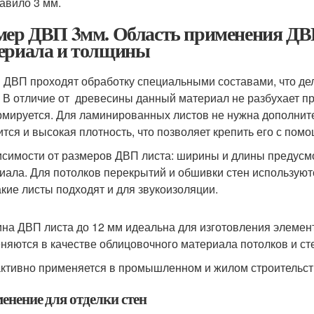
равило 3 мм.
мер ДВП 3мм. Область применения ДВП
ериала и толщины
 ДВП проходят обработку специальными составами, что де
. В отличие от древесины данный материал не разбухает п
мируется. Для ламинированных листов не нужна дополните
ится и высокая плотность, что позволяет крепить его с пом
исимости от размеров ДВП листа: ширины и длины предусм
иала. Для потолков перекрытий и обшивки стен используют
акие листы подходят и для звукоизоляции.
на ДВП листа до 12 мм идеальна для изготовления элемент
няются в качестве облицовочного материала потолков и сте
ктивно применяется в промышленном и жилом строительстве
енение для отделки стен