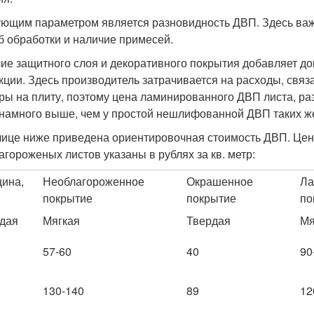
ющим параметром является разновидность ДВП. Здесь важну
б обработки и наличие примесей.
ие защитного слоя и декоративного покрытия добавляет до
кции. Здесь производитель затрачивается на расходы, свя
ры на плиту, поэтому цена ламинированного ДВП листа, ра
 намного выше, чем у простой нешлифованной ДВП таких же
лице ниже приведена ориентировочная стоимость ДВП. Це
агороженых листов указаны в рублях за кв. метр:
ина,
Необлагороженное
Окрашенное
Ла
покрытие
покрытие
по
дая
Мягкая
Твердая
Мя
57-60
40
90
130-140
89
12