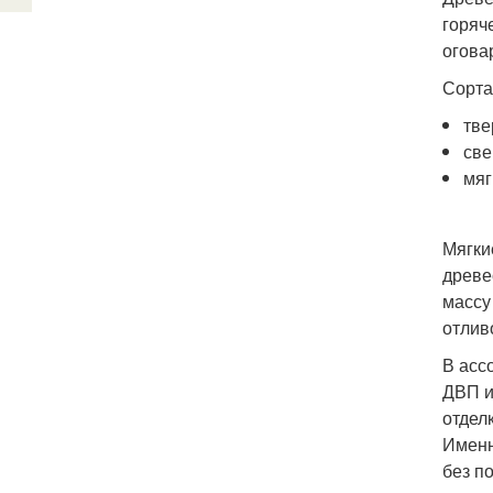
горяч
огова
Сорта
тве
све
мяг
Мягки
древе
массу
отлив
В асс
ДВП и
отдел
Именн
без п