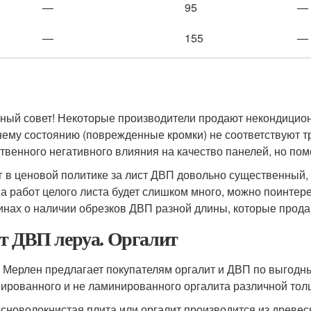
—
95
—
—
155
—
ный совет! Некоторые производители продают некондицион
ему состоянию (поврежденные кромки) не соответствуют 
твенного негативного влияния на качество панелей, но пом
г в ценовой политике за лист ДВП довольно существенный,
а работ целого листа будет слишком много, можно поинтер
инах о наличии обрезков ДВП разной длины, которые прода
т ДВП леруа. Оргалит
 Мерлен предлагает покупателям оргалит и ДВП по выгодны
ированного и не ламинированного оргалита различной то
сноволокнистая плита или оргалит производится из древес