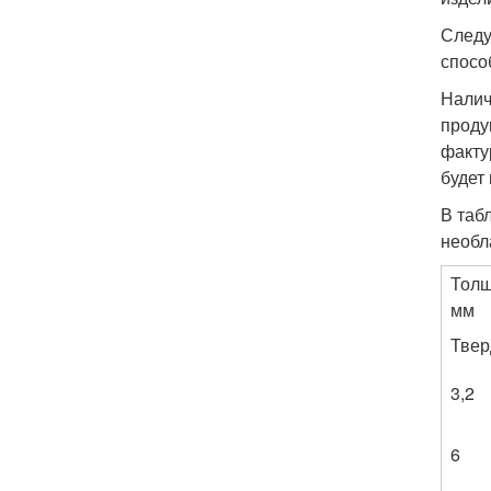
Следу
спосо
Налич
проду
факту
будет
В таб
необл
Толщ
мм
Твер
3,2
6