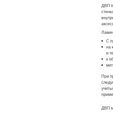
ДВП п
стенк
внутр
аксес
Ламин
С п
на 
и т
к о
мет
При п
следу
учиты
приме
ДВП м