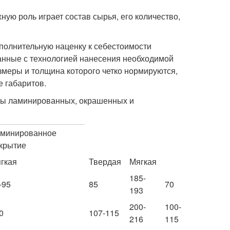
ю роль играет состав сырья, его количество,
полнительную наценку к себестоимости
занные с технологией нанесения необходимой
змеры и толщина которого четко нормируются,
 габаритов.
ны ламинированных, окрашенных и
минированное
крытие
гкая
Твердая
Мягкая
185-
-95
85
70
193
200-
100-
0
107-115
216
115