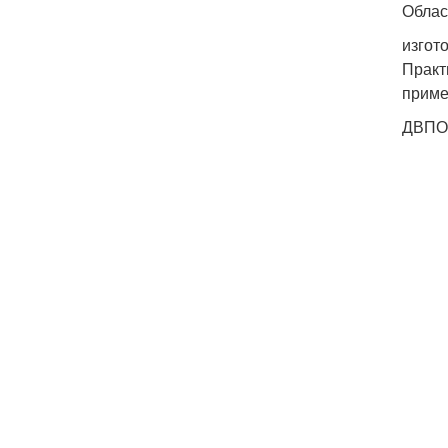
Облас
изгот
Практ
приме
ДВПО 