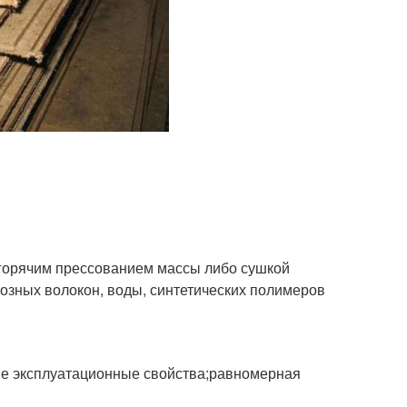
горячим прессованием массы либо сушкой
лозных волокон, воды, синтетических полимеров
ные эксплуатационные свойства;равномерная