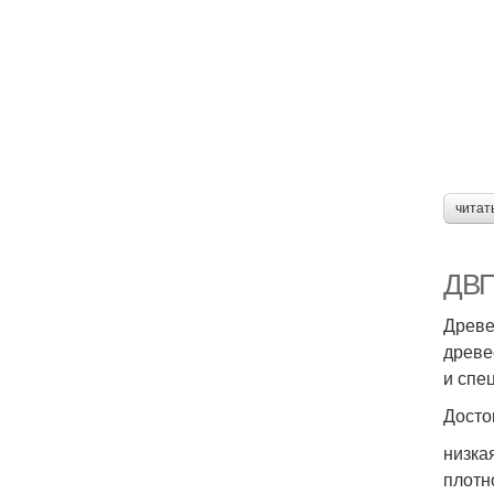
читат
ДВП
Древе
древе
и спе
Досто
низка
плотн