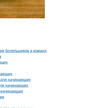
ние болельщиков и команд
а
ющих
инающих
о для начинающих
 для начинающих
я начинающих
сии