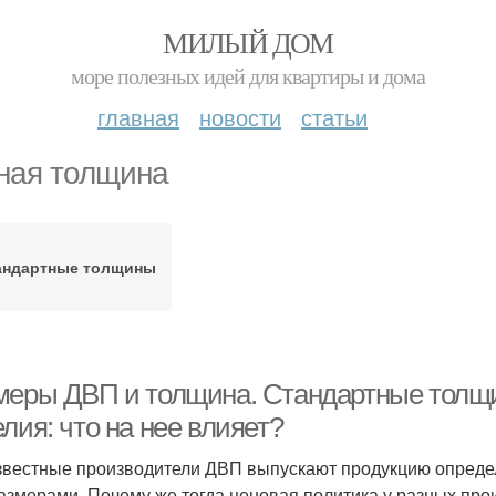
МИЛЫЙ ДОМ
море полезных идей для квартиры и дома
главная
новости
статьи
ная толщина
андартные толщины
меры ДВП и толщина. Стандартные толщи
лия: что на нее влияет?
звестные производители ДВП выпускают продукцию опреде
азмерами. Почему же тогда ценовая политика у разных про