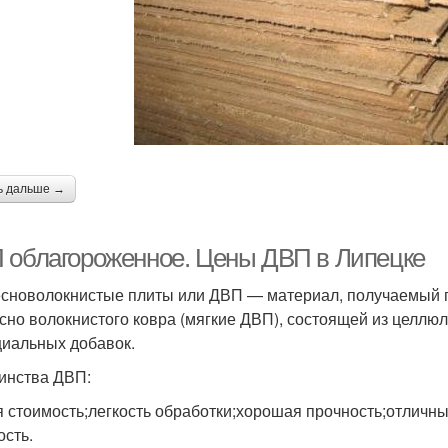
ь дальше →
 облагороженное. Цены ДВП в Липецке
сноволокнистые плиты или ДВП — материал, получаемый 
сно волокнистого ковра (мягкие ДВП), состоящей из целлю
циальных добавок.
инства ДВП:
я стоимость;легкость обработки;хорошая прочность;отлич
ость.