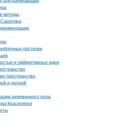
ия для начинающих
ера
ые методы
т Саратова
 рекомендации
елю
ноблочных построек
ющих
ростые и эффективные идеи
ространство
чее пространство
ной и уютной
ладки деревянного пола
рка Красноярск
тоты