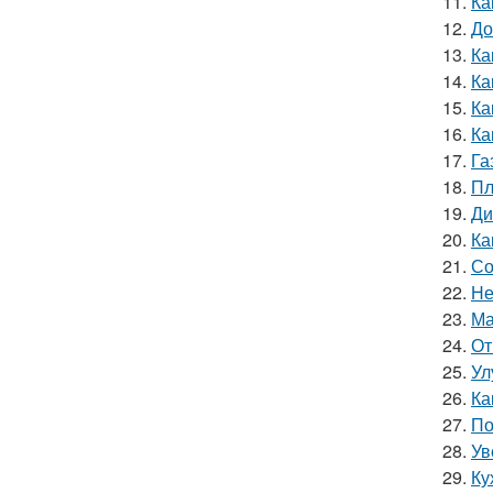
11.
Ка
12.
До
13.
Ка
14.
Ка
15.
Ка
16.
Ка
17.
Га
18.
Пл
19.
Ди
20.
Ка
21.
Со
22.
Не
23.
Ма
24.
От
25.
Ул
26.
Ка
27.
По
28.
Ув
29.
Ку