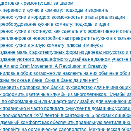
дготовка к ремонту: шаг за шагом
к перенести кухню в комнату: подходы и варианты
ренос кухни в коридор: возможность и этапы реализации
реоборудование кухни в комнату: подходы и идеи
ренос кухни в гостиную: как сделать это эффективно и стил
репланировка новостройки: как превратить кухню в спальн
ренос кухни в жилую комнату: плюсы и минусы
здание малых архитектурных форм из дерева: искусство и 
здание уютного ландшафтного дизайна на дачном участке 1
e Art and Craft Movement: A Revolution in Creativity
ниловые обои: возможно ли наклеить на них обычные обои
жны ли окна в бане. Окна в бане: да или нет?
тановить подпорки под балки: руководство для начинающих
к оформить цветочные клумбы из многолетников. Клумбы из
 по оформлению и ландшафтному дизайну для начинающих
к правильно и часто поливать суккулент в домашних услови
к пользоваться ФУМ лентой в сантехнике. 5 роковых ошибо
дземный комфорт: как обеспечить правильную вентиляцию 
к перейти на органическое садоводство. Механическая обр