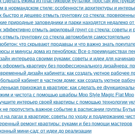
к сделать ёжика из пластиковой бутылки: простая инструкц
м в нормандском стиле: особенности архитектуры и интерь
к быстро и дешево отмыть грунтовку со стекла: проверенн
кие природные заповедники и парки находятся недалеко о
к эффективно отмыть акриловый грунт со стекла: советы и
к отмыть грунтовку со стекла автомобиля самостоятельно
зобетон: что скрывают продавцы и что важно знать покупат
юсы и минусы дома из пеноблока: Все о преимуществах пе
зайн интерьера своими руками: советы и идеи для начина
к оформить квартиру без профессионального дизайнера: п
временный дизайн кабинета: как создать уютное рабочее п
большой кабинет в частном доме: как создать уютное рабо
ленькая прихожая в квартире: как сделать ее функциональ
жим и чистота с помощью швабры Mop Style Magic Flat Mop
учшите интерьер своей квартиры с помощью технологии ук
к не пропустить важное событие в расписании группы Буты
л на лагах в квартире: советы по уходу и поддержанию чис
еренный ремонт квартиры: руками и без помощи мастеров
хонный мини-сад: от идеи до реализации