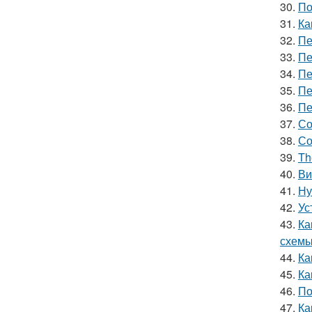
30.
По
31.
Ка
32.
Пе
33.
Пе
34.
Пе
35.
Пе
36.
Пе
37.
Со
38.
Со
39.
Th
40.
Ви
41.
Ну
42.
Ус
43.
Ка
схемы
44.
Ка
45.
Ка
46.
По
47.
Ка