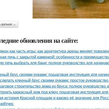
ь дальше →
ледние обновления на сайте:
дион как часть игры: как архитектура арены меняет поведе
ная печь с закрытой каменкой: особенности и преимуществ
ую печь выбрать для бани: полное руководство для начина
еный брус своими руками: пошаговая инструкция для нач
 сделать клееный брус своими руками: простое руководств
аговое строительство дома из бруса: полное руководство
троить каркасный дом под ключ: пошаговая инструкция дл
ая история Красной площади и каково её значение для Рос
adlines: