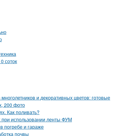
ьно
ю
техника
0 соток
 многолетников и декоративных цветов: готовые
, 200 фото
ях. Как поливать?
к при использовании ленты ФУМ
в погребе и гараже
аботка почвы