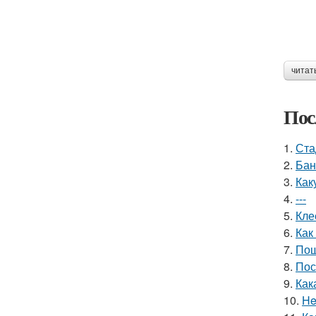
читат
Пос
1.
Ста
2.
Бан
3.
Как
4.
---
5.
Кле
6.
Как
7.
Пош
8.
Пос
9.
Как
10.
He