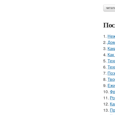
читат
Пос
1.
Неж
2.
Дом
3.
Как
4.
Как
5.
Тех
6.
Тех
7.
Поэ
8.
Тво
9.
Ежи
10.
Фр
11.
Ро
12.
Ка
13.
Пр