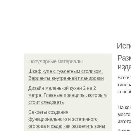
Исп
Раз
Популярные материалы
изде
Шкаф купе с туалетным столиком.
Все и
Варианты внутренней планировки
типор
Дизайн маленькой кухни 2 на 2
спосо
метра. Главные принципы, которым
стоит следовать
На ко
Секреты создания
место
функционального и эстетичного
изгот
огорода и сада: как разделить зоны