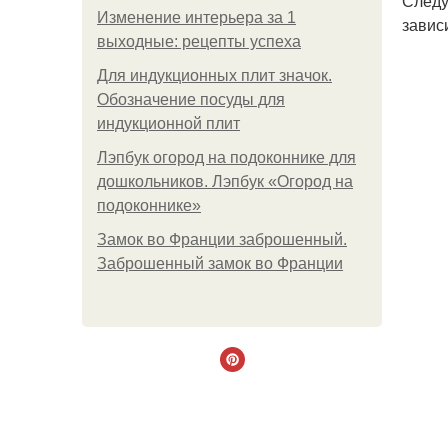
Следу
Изменение интерьера за 1
завис
выходные: рецепты успеха
Для индукционных плит значок.
Обозначение посуды для
индукционной плит
Лэпбук огород на подоконнике для
дошкольников. Лэпбук «Огород на
подоконнике»
Замок во Франции заброшенный.
Заброшенный замок во Франции