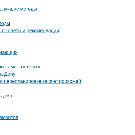
а: лучшие методы
етоды
он: советы и рекомендации
инающих
ом самостоятельно
на-Дону
о перепланировке за счет прихожей
 дома
ремонтов