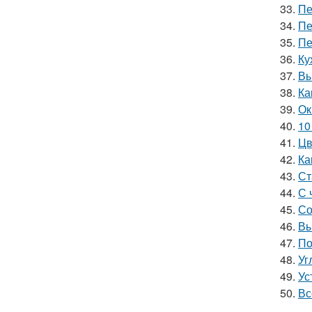
33.
Пе
34.
Пе
35.
Пе
36.
Ку
37.
Вы
38.
Ка
39.
Ок
40.
10
41.
Цв
42.
Ка
43.
Ст
44.
С 
45.
Со
46.
Вы
47.
По
48.
Уг
49.
Ус
50.
Вс