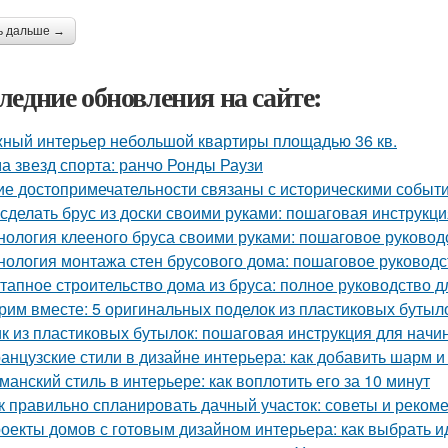
ь дальше →
ледние обновления на сайте:
ный интерьер небольшой квартиры площадью 36 кв.
а звезд спорта: ранчо Ронды Раузи
ие достопримечательности связаны с историческими событ
 сделать брус из доски своими руками: пошаговая инструкц
нология клееного бруса своими руками: пошаговое руковод
нология монтажа стен брусового дома: пошаговое руководс
тапное строительство дома из бруса: полное руководство 
рим вместе: 5 оригинальных поделок из пластиковых бутыл
к из пластиковых бутылок: пошаговая инструкция для нач
анцузские стили в дизайне интерьера: как добавить шарм и
манский стиль в интерьере: как воплотить его за 10 минут
к правильно спланировать дачный участок: советы и реком
оекты домов с готовым дизайном интерьера: как выбрать 