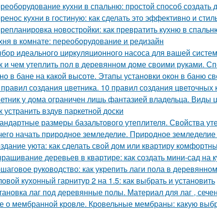
реоборудование кухни в спальню: простой способ создать 
ренос кухни в гостиную: как сделать это эффективно и стил
репланировка новостройки: как превратить кухню в спальн
хня в комнате: переоборудование и редизайн
бор идеального циркуляционного насоса для вашей систе
к и чем утеплить пол в деревянном доме своими руками. С
но в бане на какой высоте. Этапы установки окон в баню с
 правил создания цветника. 10 правил создания цветочных 
етник у дома ограничен лишь фантазией владельца. Виды 
к устранить вздув паркетной доски
андартные размеры базальтового утеплителя. Свойства уте
чего начать природное земледелие. Природное земледелие 
здание уюта: как сделать свой дом или квартиру комфортн
ращивание деревьев в квартире: как создать мини-сад на к
шаговое руководство: как укрепить лаги пола в деревянно
ловой кухонный гарнитур 2 на 1.5: как выбрать и установить
тановка лаг под деревянные полы. Материал для лаг , сече
е о мембранной кровле. Кровельные мембраны: какую выб