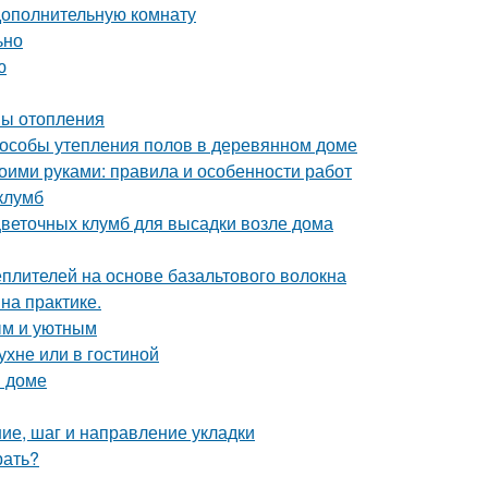
дополнительную комнату
ьно
ю
мы отопления
пособы утепления полов в деревянном доме
воими руками: правила и особенности работ
клумб
цветочных клумб для высадки возле дома
плителей на основе базальтового волокна
на практике.
ым и уютным
ухне или в гостиной
м доме
ние, шаг и направление укладки
рать?