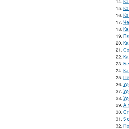
14.
Ка
15.
Ка
16.
Ка
17.
Че
18.
Ка
19.
Пл
20.
Ка
21.
Со
22.
Ка
23.
Бе
24.
Ка
25.
Пе
26.
Уд
27.
Уд
28.
Уд
29.
А 
30.
Ст
31.
5 
32.
По