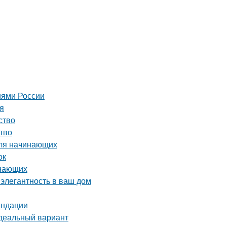
иями России
ия
ство
тво
для начинающих
ок
инающих
 элегантность в ваш дом
ендации
идеальный вариант