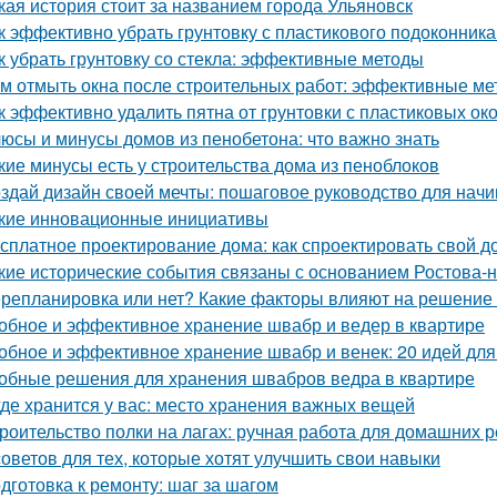
кая история стоит за названием города Ульяновск
к эффективно убрать грунтовку с пластикового подоконник
к убрать грунтовку со стекла: эффективные методы
м отмыть окна после строительных работ: эффективные м
к эффективно удалить пятна от грунтовки с пластиковых ок
юсы и минусы домов из пенобетона: что важно знать
кие минусы есть у строительства дома из пеноблоков
здай дизайн своей мечты: пошаговое руководство для нач
кие инновационные инициативы
сплатное проектирование дома: как спроектировать свой д
кие исторические события связаны с основанием Ростова-
репланировка или нет? Какие факторы влияют на решение 
обное и эффективное хранение швабр и ведер в квартире
обное и эффективное хранение швабр и венек: 20 идей для
обные решения для хранения швабров ведра в квартире
где хранится у вас: место хранения важных вещей
роительство полки на лагах: ручная работа для домашних 
советов для тех, которые хотят улучшить свои навыки
дготовка к ремонту: шаг за шагом