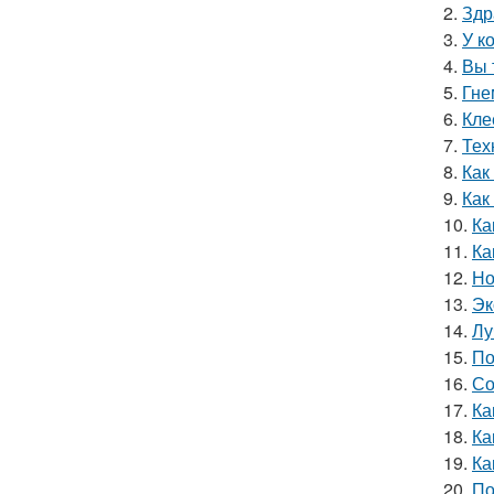
2.
Здр
3.
У к
4.
Вы 
5.
Гне
6.
Кле
7.
Тех
8.
Как
9.
Как
10.
Ка
11.
Ка
12.
Но
13.
Эк
14.
Лу
15.
По
16.
Со
17.
Ка
18.
Ка
19.
Ка
20.
По