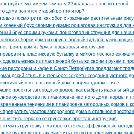
авствуйте, мы имеем комнату 22 квадрата с косой стеной.
ого дома пылитcя cтарый вентилятор?
только посмотрите, как обои с красивым растительным рис
м клееный брус своими руками: пошаговая инструкция для
еный брус своими руками: пошаговая инструкция для нач
нология сборки дома из бруса: полный гид для начинающих
 построить дом из бруса: пошаговая инструкция
 превратить пластиковую бутылку в милого лесного ежика: м
к сделать ежика из пластиковой бутылки своими руками: пр
кие рестораны и кафе в Санкт-Петербурге предлагают тра
рмандский стиль в интерьере: секреты создания уютного д
ологичный шик: пассивный дом в нормандском стиле
чшие проекты загородных домов: как выбрать идеальный д
лное руководство по планировке частного дома: нормы и п
временные тенденции в планировке загородных домов и к
к превратить участок загородного дома в стильное простран
к очистить зеркало от грунтовки: простая инструкция
к отмыть грунтовку с матового стекла: эффективные методы
лное руководство: как очистить стекло на пластиковом окне