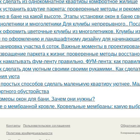
к сделать из однокомнатной квартиры комфортное жилище
к устранить вздутие паркета: проверенные методы и реком
но в бане на какой высоте. Этапы установки окон в баню с
нолетники и многолетники Для клумбы непрерывного.. Пос
к оформить цветочные клумбы из многолетников. Клумбы из
 по оформлению и ландшафтному дизайну для начинающих
анировка участка 6 соток. Важные моменты в проектирова
звращение паркета к жизни: проверенные методы восстан
к наматывать фум-ленту правильно. ФУМ-лента: как прави
к сделать дом уютным своими своими рукамими.. Как сделат
ния уюта
 простых способов сделать маленькую квартиру уютнее. Ма
ртного обустройства
змеры окон для бани. Зачем они нужны?
е о мембранной кровле. Кровельные мембраны: какую выб
Контакты
Пользовательское соглашение
Обратная св
Политика конфидециальности
Копирование раз