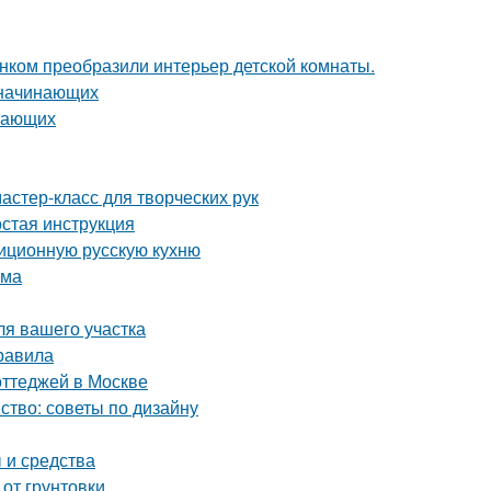
унком преобразили интерьер детской комнаты.
 начинающих
инающих
астер-класс для творческих рук
остая инструкция
диционную русскую кухню
ома
ля вашего участка
равила
оттеджей в Москве
ство: советы по дизайну
 и средства
 от грунтовки