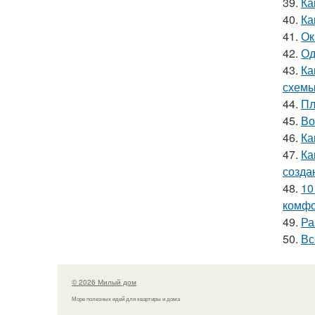
39.
Ка
40.
Ка
41.
Ок
42.
Од
43.
Ка
схемы
44.
Пл
45.
Во
46.
Ка
47.
Ка
созда
48.
10
комфо
49.
Ра
50.
Вс
© 2026 Милый дом
Море полезных идей для квартиры и дома