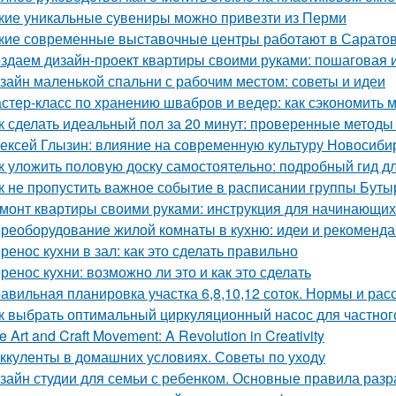
кие уникальные сувениры можно привезти из Перми
кие современные выставочные центры работают в Сарато
здаем дизайн-проект квартиры своими руками: пошаговая 
зайн маленькой спальни с рабочим местом: советы и идеи
стер-класс по хранению швабров и ведер: как сэкономить м
к сделать идеальный пол за 20 минут: проверенные методы
ексей Глызин: влияние на современную культуру Новосиби
к уложить половую доску самостоятельно: подробный гид 
к не пропустить важное событие в расписании группы Буты
монт квартиры своими руками: инструкция для начинающих 
реоборудование жилой комнаты в кухню: идеи и рекоменд
ренос кухни в зал: как это сделать правильно
ренос кухни: возможно ли это и как это сделать
авильная планировка участка 6,8,10,12 соток. Нормы и ра
к выбрать оптимальный циркуляционный насос для частног
e Art and Craft Movement: A Revolution in Creativity
ккуленты в домашних условиях. Советы по уходу
зайн студии для семьи с ребенком. Основные правила разр