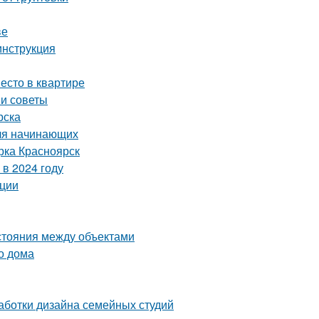
ве
инструкция
есто в квартире
 и советы
рска
для начинающих
рка Красноярск
в 2024 году
ации
сстояния между объектами
о дома
аботки дизайна семейных студий