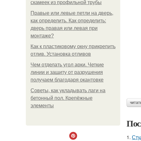
скамеек из профильной трубы
Правые или левые петли на дверь,
как определить. Как определить:
дверь правая или левая при
монтаже?
Как к пластиковому окну прикрепить
отлив. Установка отливов
Чем отделать угол арки. Четкие
линии и защиту от разрушения
получаем благодаря окантовке
Советы, как укладывать лаги на
бетонный пол. Крепёжные
читат
элементы
Пос
1.
Сту