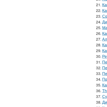
21.
Ка
22.
Ка
23.
Со
24.
Ди
25.
Ма
26.
Ка
27.
Ал
28.
Ка
29.
Ка
30.
Ре
31.
Пе
32.
Пе
33.
Пе
34.
Пр
35.
Ка
36.
Th
37.
Су
38.
Ди