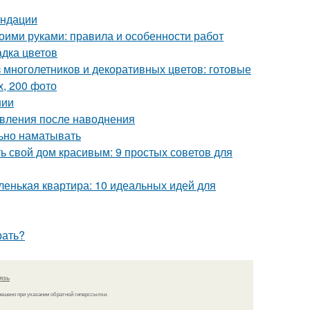
ендации
воими руками: правила и особенности работ
адка цветов
 многолетников и декоративных цветов: готовые
, 200 фото
нии
овления после наводнения
льно наматывать
ь свой дом красивым: 9 простых советов для
ленькая квартира: 10 идеальных идей для
рать?
язь
решено при указании обратной гиперссылки.