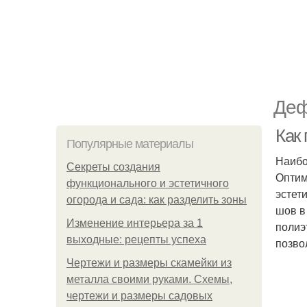
Деф
Как
Популярные материалы
Наибо
Секреты создания
Оптим
функционального и эстетичного
эстет
огорода и сада: как разделить зоны
шов в
Изменение интерьера за 1
полиэ
выходные: рецепты успеха
позво
Чертежи и размеры скамейки из
металла своими руками. Схемы,
чертежи и размеры садовых