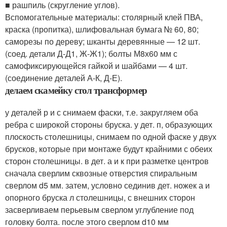
■ рашпиль (скругление углов).
Вспомогательные материалы: столярный клей ПВА,
краска (пропитка), шлифовальная бумага № 60, 80;
саморезы по дереву; шканты деревянные — 12 шт.
(соед. детали Д-Д1, Ж-Ж1); болты М8х60 мм с
самофиксирующейся гайкой и шайбами — 4 шт.
(соединение деталей А-К, Д-Е).
делаем скамейку стол трансформер
у деталей р и с снимаем фаски, т.е. закругляем оба
ребра с широкой стороны бруска. у дет. п, образующих
плоскость столешницы, снимаем по одной фаске у двух
брусков, которые при монтаже будут крайними с обеих
сторон столешницы. в дет. а и к при разметке центров
сначала сверлим сквозные отверстия спиральным
сверлом d5 мм. затем, условно сединив дет. ножек а и
опорного бруска л столешницы, с внешних сторон
засверливаем перьевым сверлом углубление под
головку болта. после этого сверлом d10 мм