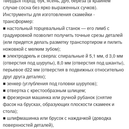
твердых пород: бук, ясень, дуб, береза (в крайнем
случае сосна без ярко выраженных сучков).
Инструменты для изготовления скамейки -
трансформер:
■ настольный торцевальный станок — его лимб с
градуировкой позволит получить точные срезы деталей
(или придется делать разметку транспортиром и пилить
ножовкой с мелким зубом);
■ электродрель и сверла: спиральные й 5,1 мм, d 3,0 мм
(отверстия под шурупы), 8,0 мм (отверстия под шканты),
перьевое d22 мм (отверстия в подвижных относительно
друг друга деталях);
■ зенкер (углубления под головки шурупов);
■ отвертка с крестообразным шлицем;
■ фрезерная машинка или ручной рубанок (снятие
фасок на брусках, образующих плоскости скамеек и
стола);
■ шлифмашинка или брусок с наждачкой (доводка
поверхностей деталей),