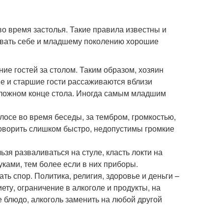
во время застолья. Такие правила известны и
вивать себе и младшему поколению хорошие
е гостей за столом. Таким образом, хозяин
ые и старшие гости рассаживаются вблизи
положном конце стола. Иногда самым младшим
олосе во время беседы, за тембром, громкостью,
 говорить слишком быстро, недопустимы громкие
зя разваливаться на стуле, класть локти на
руками, тем более если в них приборы.
ть спор. Политика, религия, здоровье и деньги –
ету, ограничение в алкоголе и продукты, на
 блюдо, алкоголь заменить на любой другой