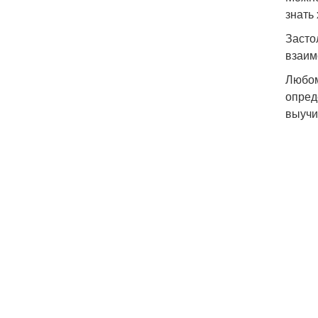
знать
Застол
взаим
Любом
опред
выучи