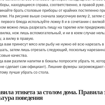
боры, находящиеся справа, соответственно, в правой руке.
инайте брать столовые приборы от крайних постепенно при
елке. На рисунке выше сначала закусочную вилку 2, затем с
 первого блюда используйте ложку 8 и в сочетании с вилкой
ом можно лишь разрезать пищу на тарелке или придерживат
 вилка, нож лишь вспомогательный, и ни в коем случае нел
у, а вилку в правую.
да вам принесут мясо или рыбу не нужно её всю нарезать в
шать, затем лишь отрезать следующий, поскольку нарезанн
совые качества.
да вам разлили напитки в бокалы попросите убрать те, кот
 не сделает сам официант). Лишние фужеры загромождают с
тому лучше убрать со стола.
вила этикета за столом дома. Правила 
ьтура поведения