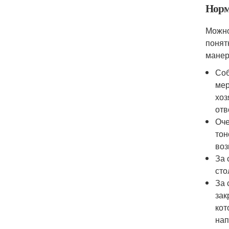
Норм
Можно
понят
манер
Соб
мер
хоз
отв
Оче
тон
воз
За 
сто
За 
зак
кот
нап