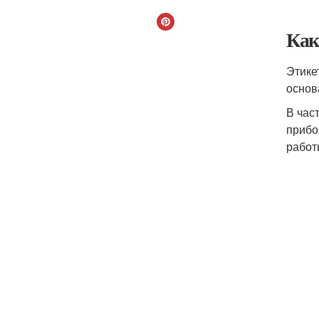
Как
Этике
основ
В час
прибо
работ