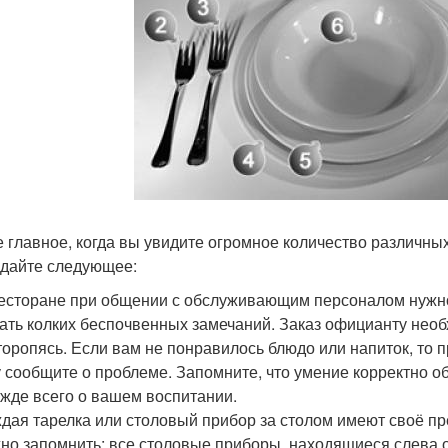
 главное, когда вы увидите огромное количество различных
дайте следующее:
есторане при общении с обслуживающим персоналом нужно 
ать колких беспочвенных замечаний. Заказ официанту необ
торопясь. Если вам не понравилось блюдо или напиток, то 
 сообщите о проблеме. Запомните, что умение корректно о
жде всего о вашем воспитании.
дая тарелка или столовый прибор за столом имеют своё пр
но запомнить: все столовые приборы, находящиеся слева о