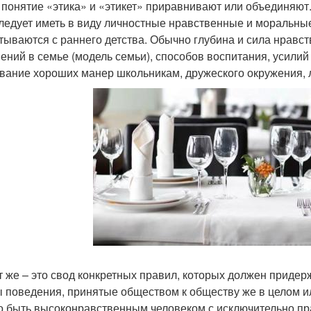
 понятие «этика» и «этикет» приравнивают или объединяют.
следует иметь в виду личностные нравственные и моральны
тываются с раннего детства. Обычно глубина и сила нравс
ений в семье (модель семьи), способов воспитания, усили
вание хороших манер школьникам, дружеского окружения, л
т же – это свод конкретных правил, которых должен придер
 поведения, принятые обществом к обществу же в целом ил
 быть высоконравственным человеком с исключительно п