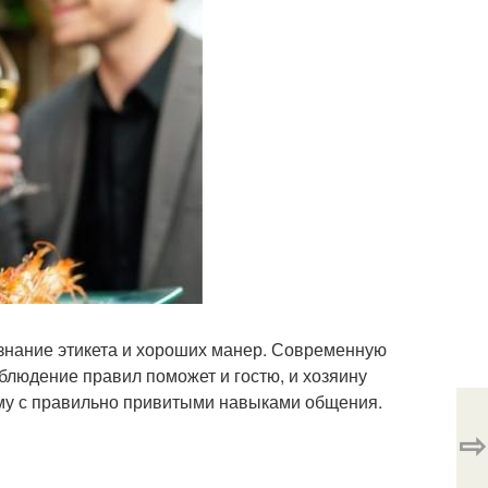
 знание этикета и хороших манер. Современную
облюдение правил поможет и гостю, и хозяину
му с правильно привитыми навыками общения.
⇨