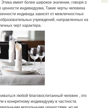
 Этика имеет более широкое значение, говоря о
е ценности индивидуума. Такие черты человека
твенности индивида зависят от межличностных
й образовательных учреждений, направленных на
ичных черт характера.
живаться любой благовоспитанный человек , это
и к конкретному индивидууму в частности.
равильными моральными ценностями, но не