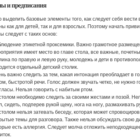
ы и предписания
 выделить базовые элементы того, как следует себя вести 
ны как для детей, так и для взрослых. Поэтому начать при
ы следует с таких основ:
людение этикетной проксемики. Важно грамотное размещени
оприятия имеет место во главе стола, все важные, почетн
яина по правую и левую руку, молодежь и дети в противо
одится отдельный детский столик.
нь важно следить за тем, какая интонация преобладает в г
ом, быстротой речи. Голос должен звучать четко, не нужно
гласы. Нельзя говорить с набитым ртом.
столом необходимо следить за своими жестами и позой. Нель
л, сидеть, подперев рукой щеку, нога на ногу, размахивать 
столом нельзя затевать беседу, которая может спровоцирова
рытые темы для разговора. Также нельзя обсуждать свою ди
орые есть аллергия. Следует молча отложить неподходящее
иток.