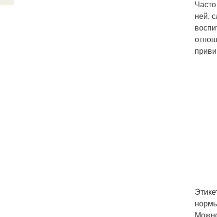
Часто
ней, 
воспи
отнош
приви
Этике
нормы
Можно