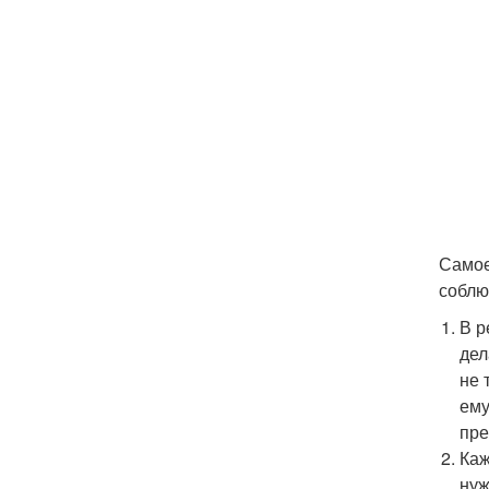
Самое
соблю
В р
дел
не 
ему
пре
Каж
нуж