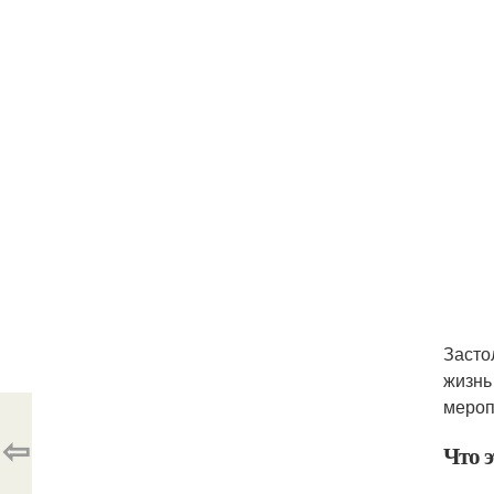
Засто
жизнь
мероп
⇦
Что э