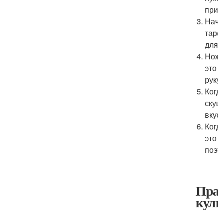
при
Нач
тар
для
Нож
это
рук
Ког
ску
вку
Ког
это
поэ
Пра
кул