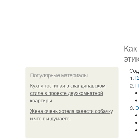
Как
эти
Сод
Популярные материалы
К
П
Кухня гостиная в скандинавском
стиле в проекте двухкомнатной
квартиры
Э
Жена очень хотела завести собачку,
и что вы думаете.