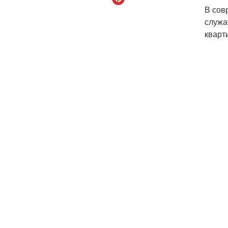
В сов
служа
кварт