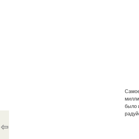
Самое
милли
было 
радуй
⇦