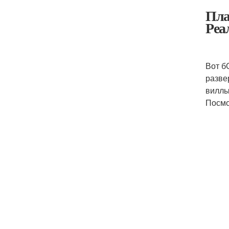
Пла
Реа
Вот б
разве
виллы
Посмо