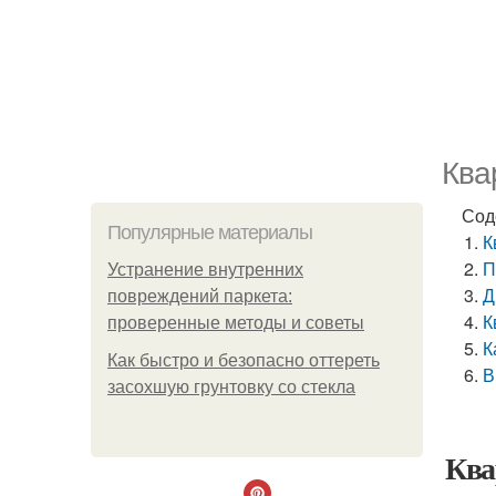
Ква
Сод
Популярные материалы
К
П
Устранение внутренних
Д
повреждений паркета:
К
проверенные методы и советы
К
Как быстро и безопасно оттереть
В
засохшую грунтовку со стекла
Ква