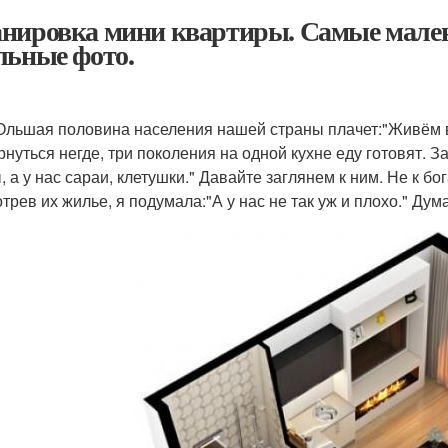
нировка мини квартиры. Самые мален
льные фото.
Ольшая половина населения нашей страны плачет:"Живём в
рнуться негде, три поколения на одной кухне еду готовят. З
, а у нас сараи, клетушки." Давайте заглянем к ним. Не к б
трев их жилье, я подумала:"А у нас не так уж и плохо." Дум