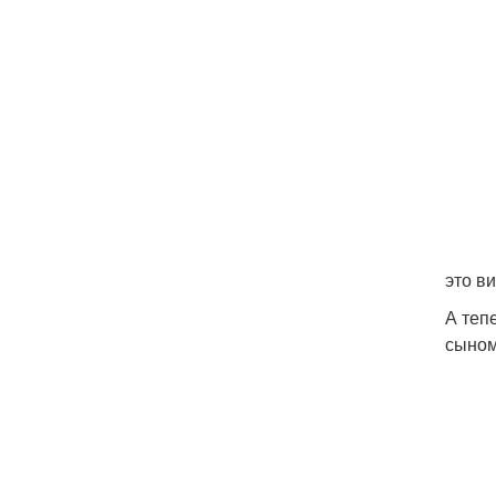
это в
А теп
сыном