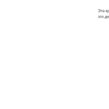
Эта к
это д