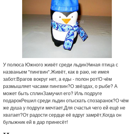
У полюса Южного живёт среди льдинУмная птица с
названьем "пингвин".Живёт, как в раю, не имея
забот:Врагов вокруг нет, а еды - полон рот!О чём
размышляет часами пингвин?О звёздах, о рыбе? А
может быть сплинЗамучил его? Иль подруге
подарокРешил среди льдин отыскать спозаранок?О чём
же душа у подруги мечтает,Для счастья чего ей ещё не
хватает?От радости сердце её вдруг замрёт,Когда он
булыжник ей в дар принесёт!