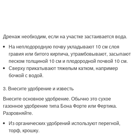
Дренаж необходим, если на участке застаивается вода.
На непло­дородную почву укладывают 10 см слоя
гравия или битого кир­пича, утрамбовывают, засы­пают
песком толщиной 10 см и плодородной почвой 10 см.
Сверху прикатывают тяжелым катком, например
бочкой с во­дой.
3. Внесите удобрение и известь
Внесите основное удобрение. Обычно это сухое
газонное удобрение типа Бона Форте или Фертика.
Разровняйте.
Из орга­нических удобрений используют перегной,
торф, крошку.